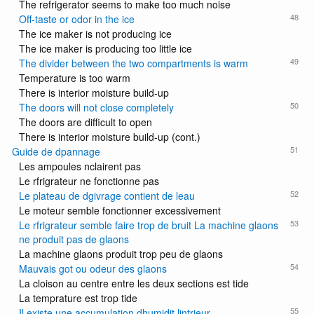
The refrigerator seems to make too much noise
48
Off-taste or odor in the ice
The ice maker is not producing ice
The ice maker is producing too little ice
49
The divider between the two compartments is warm
Temperature is too warm
There is interior moisture build-up
50
The doors will not close completely
The doors are difficult to open
There is interior moisture build-up (cont.)
51
Guide de dpannage
Les ampoules nclairent pas
Le rfrigrateur ne fonctionne pas
52
Le plateau de dgivrage contient de leau
Le moteur semble fonctionner excessivement
53
Le rfrigrateur semble faire trop de bruit La machine glaons
ne produit pas de glaons
La machine glaons produit trop peu de glaons
54
Mauvais got ou odeur des glaons
La cloison au centre entre les deux sections est tide
La temprature est trop tide
55
Il existe une accumulation dhumidit lintrieur