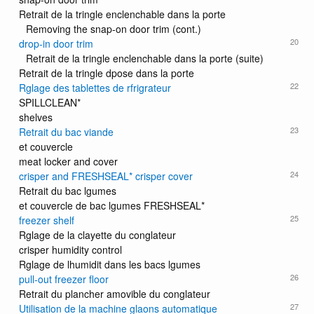
Retrait de la tringle enclenchable dans la porte
Removing the snap-on door trim (cont.)
20
drop-in door trim
Retrait de la tringle enclenchable dans la porte (suite)
Retrait de la tringle dpose dans la porte
22
Rglage des tablettes de rfrigrateur
SPILLCLEAN*
shelves
23
Retrait du bac viande
et couvercle
meat locker and cover
24
crisper and FRESHSEAL* crisper cover
Retrait du bac lgumes
et couvercle de bac lgumes FRESHSEAL*
25
freezer shelf
Rglage de la clayette du conglateur
crisper humidity control
Rglage de lhumidit dans les bacs lgumes
26
pull-out freezer floor
Retrait du plancher amovible du conglateur
27
Utilisation de la machine glaons automatique