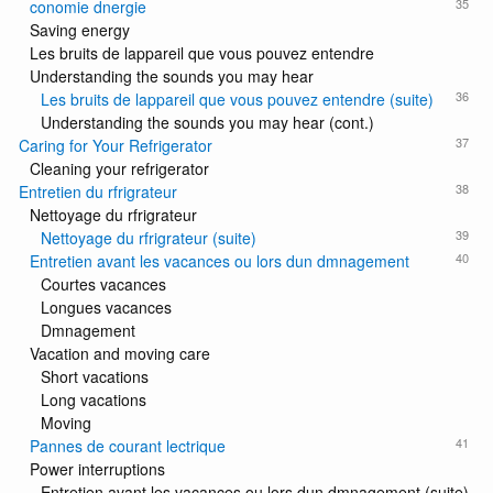
35
conomie dnergie
Saving energy
Les bruits de lappareil que vous pouvez entendre
Understanding the sounds you may hear
36
Les bruits de lappareil que vous pouvez entendre (suite)
Understanding the sounds you may hear (cont.)
37
Caring for Your Refrigerator
Cleaning your refrigerator
38
Entretien du rfrigrateur
Nettoyage du rfrigrateur
39
Nettoyage du rfrigrateur (suite)
40
Entretien avant les vacances ou lors dun dmnagement
Courtes vacances
Longues vacances
Dmnagement
Vacation and moving care
Short vacations
Long vacations
Moving
41
Pannes de courant lectrique
Power interruptions
Entretien avant les vacances ou lors dun dmnagement (suite)