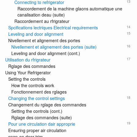
13
Connecting to refrigerator
Raccordement de la machine glaons automatique une
canalisation deau (suite)
Raccordement au rfrigrateur
14
Spcifications lectriques Electrical requirements
15
Leveling and door alignment
Nivellement et alignement des portes
16
Nivellement et alignement des portes (suite)
Leveling and door alignment (cont.)
17
Utilisation du rfrigrateur
Rglage des commandes
Using Your Refrigerator
Setting the controls
How the controls work
Fonctionnement des rglages
18
Changing the control settings
Changement du rglage des commandes
Setting the controls (cont.)
Rglage des commandes (suite)
19
Pour une circulation dair approprie
Ensuring proper air circulation
snap-on door trim