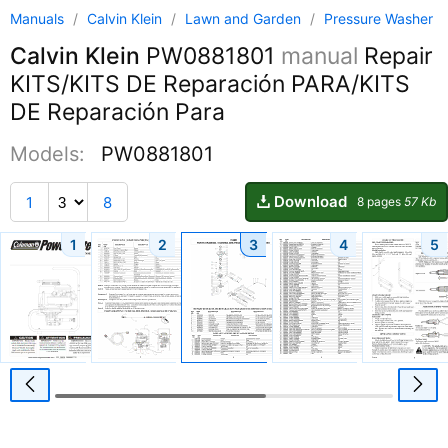
Manuals
/
Calvin Klein
/
Lawn and Garden
/
Pressure Washer
Calvin Klein
PW0881801
manual
Repair
KITS/KITS DE Reparación PARA/KITS
DE Reparación Para
Models:
PW0881801
Download
1
8
8 pages
57 Kb
1
2
3
4
5