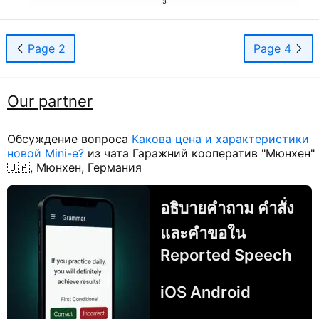
Page 2
Page 4
Our partner
Обсуждение вопроса
Какова цена и характеристики
новой Mini-e?
из чата Гаражний кооператив "Мюнхен"
🇺🇦, Мюнхен, Германия
อธิบายคำถาม คำสั่ง
และคำขอใน
Reported Speech
iOS Android