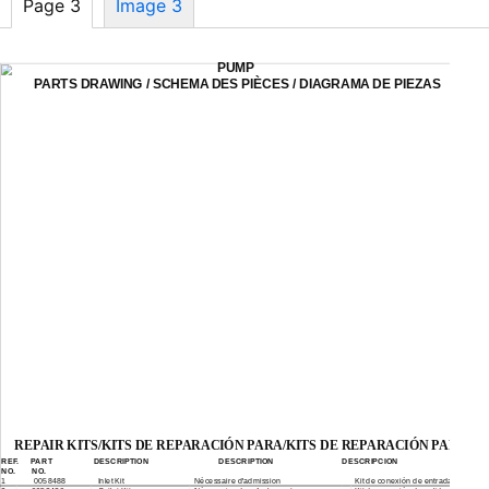
Page 3
Image 3
PUMP
PARTS DRAWING / SCHEMA DES PIÈCES / DIAGRAMA DE PIEZAS
REPAIR KITS/KITS DE REPARACIÓN PARA/KITS DE REPARACIÓN PARA
REF.
PART
DESCRIPTION
DESCRIPTION
DESCRIPCION
NO.
NO.
1
0058488
Inlet Kit
Nécessaire d'admission
Kit de conexión de entrada