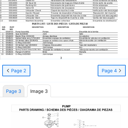
2
0058489
Outlet Kit
Nécessaire de refoulement
Kit de conexión de salida
3
0058490
Oil Seal Kit
Nécessaire de bagues d'étanchéité
Kit de sello de aceite
4
0058491
Packing Kit
Nécessaire de garnitures
Kit de empaque
5
0058492
Valve Kit
Nécessaire de soupapes
Kit de válvula
6
0058493
Unloader Check
Clapet de marche à vide
Verificación del descargador
7
0058494
Injector Repair
Trousse de réparation d'injecteur
Reparación del inyector
8
0058658
Unloader Set
Ensemble dispositif de marche à vide
Conjunto del descargador
9
0058659
Unloader Stem
Tige du dispositif de marche à vide
Varilla del descargador
10
0058660
Manifold Assembly
Ensemble collecteur
Ensamble de distribuidor
PARTS LIST / LISTE DES PIÈCES / LISTA DE PIEZAS
REF.
PART
DESCRIPTION
DESCRIPTION
DESCRIPCION
QTY
NO.
NO.
0058700
Pump Assembly
Pompe
Ensamble de la bomba
1
1
0058498
Seal 15203000
Joint
Sello
1
2
0058499
Elastic Ring 13301000
Anneau élastique
Aro elástico
1
3
0058531
Vented Valve assy 57015402
Ensemble soupape de ventilation
Ensamble de válvula con ventilación
1
4
0058500
Oil Vented Valve 52045401
Válvula de aceite con ventilación
1
Soupape de ventilation des vapeurs d'huile
5
0058501
O-Ring
15001600
Joint torique
Aro
1
6
0058664
Oil Vented Cap 52045302
Chapeau d’évacuation
Tapa del respiradero
1
7
0058503
O-Ring
15602200
Joint torique
Aro
1
8
0058504
Spring Vented Valve 52067400
Soupape de ventilation à ressort
Válvula de resorte con ventilación
1
9
0058505
Flange 57138700
Bride
Pestaña
1
10
0058532
O-Ring
15000900
Joint torique
Aro
1
3
Page 2
Page 4
Page 3
Image 3