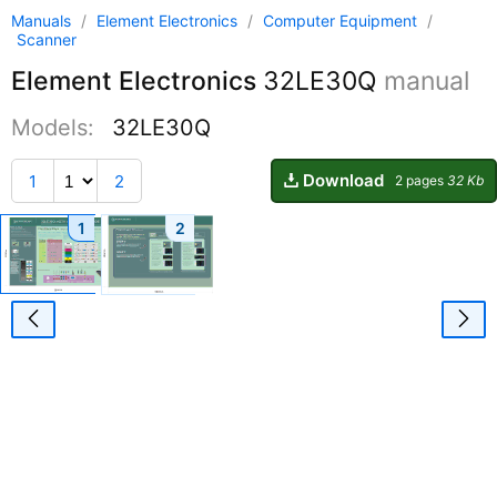
Manuals
/
Element Electronics
/
Computer Equipment
/
Scanner
Element Electronics
32LE30Q
manual
Models:
32LE30Q
Download
1
2
2 pages
32 Kb
1
2