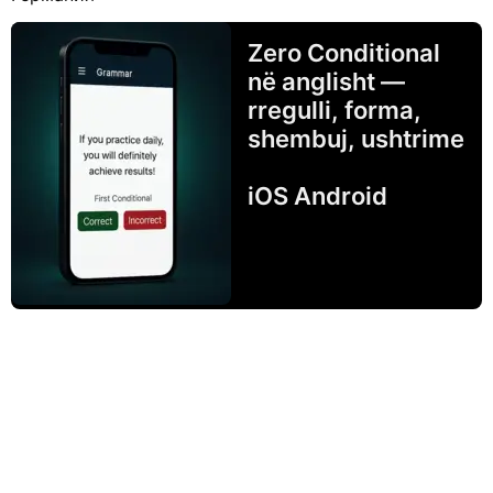
Zero Conditional
në anglisht —
rregulli, forma,
shembuj, ushtrime
iOS Android