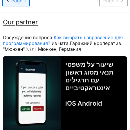
Page 1
Page 2
Our partner
Обсуждение вопроса
Как выбрать направление для
программирования?
из чата Гаражний кооператив
"Мюнхен" 🇺🇦, Мюнхен, Германия
שיעור על משפטי
תנאי מסוג ראשון
עם תרגילים
אינטראקטיביים
iOS Android