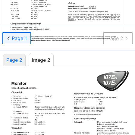
43,3K/85; 50,6K/100
720 x 400
31,5K/70; 37,9K/85
Outros
800 x 600
37,9K/60; 48,1K/72; 46,9K/75;
USB Hub Opcional:
53,7K/85; 63,9K/100
PCUH411
6G3B10
Base Multimídia opcional:
832 x 624
49,7K/75
1024 x 768
48,4K/60; 56,5K/70; 60,0K/75;
Todos os dados estão sujeitos a alterações sem prévio aviso
68,7K/85
1152 x 864
67,5K/75
Estes monitores atendem a todos os requerimentos Nutek com relação a
gerenciamento de energia. A Philips é participante do programa EPA’s Energy
1280 x 960
60,0K/60
Star Computers. Mac é uma marca registrada da Apple Computer, Inc.
1280 x 1024
64,0K/60
MS-DOS
e Windows 95/98/NT são marcas registradas da Microsoft
Corporation.
Compatibilidade Plug and Play
•
Display Data Channel DDC 1/2B
•
Compatível com Microsoft®,Windows® 95/98/NT
Page 1
Page 2
Importante:
As informações deste material são resumidas. Maiores detalhes constam do Manual de Instruções que acompanha o respectivo produto. Proibida a
reprodução das imagens contidas nesta publicação, no todo ou em parte, sem prévia autorização expressa da Philips da Amazônia Ind. Eletrônica Ltda.
Visite nosso site na Internet: http://www.philips.com.br
Page 2
Image 2