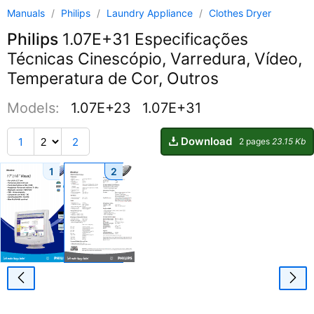
Manuals
/
Philips
/
Laundry Appliance
/
Clothes Dryer
Philips
1.07E+31 Especificações
Técnicas Cinescópio, Varredura, Vídeo,
Temperatura de Cor, Outros
Models:
1.07E+23
1.07E+31
Download
1
2
2 pages
23.15 Kb
1
2