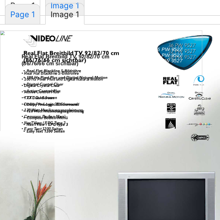
Page 1
Image 1
Page 1
Image 1
36 PW 9527
32 PW 9527
Real Flat Breitbild TV, 92/82/70 cm
28 PW 9527
(86/76/66 cm sichtbar)
•
Real Flat Blackline
S-Bildröhre
•
100 Hz Pixel Plus und Digital Natural Motion
•
Digital Crystal Clear
•
Active Control Plus
•
TXT Dual Screen
•
Dolby
Pro-Logic
3D-Surround
•
120 Watt Musikausgangsleistung
•
Compass
Bedien-Menü
•
NexTView / EPG Type 3
•
Easy Text 1200 Seiten