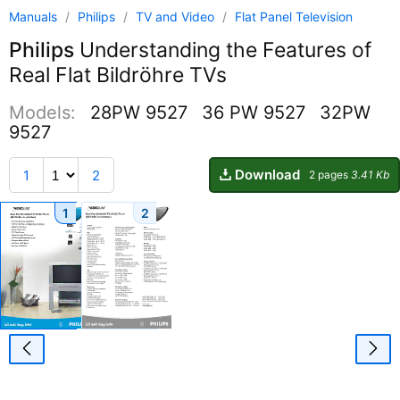
Manuals
/
Philips
/
TV and Video
/
Flat Panel Television
Philips
Understanding the Features of
Real Flat Bildröhre TVs
Models:
28PW 9527
36 PW 9527
32PW
9527
Download
1
2
2 pages
3.41 Kb
1
2