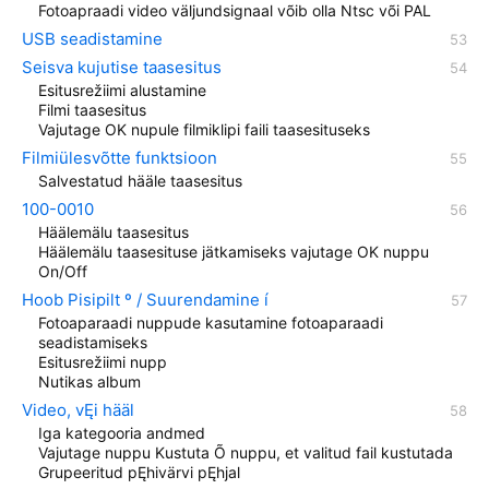
Fotoapraadi video väljundsignaal võib olla Ntsc või PAL
USB seadistamine
Seisva kujutise taasesitus
Esitusrežiimi alustamine
Filmi taasesitus
Vajutage OK nupule filmiklipi faili taasesituseks
Filmiülesvõtte funktsioon
Salvestatud hääle taasesitus
100-0010
Häälemälu taasesitus
Häälemälu taasesituse jätkamiseks vajutage OK nuppu
On/Off
Hoob Pisipilt º / Suurendamine í
Fotoaparaadi nuppude kasutamine fotoaparaadi
seadistamiseks
Esitusrežiimi nupp
Nutikas album
Video, vĘi hääl
Iga kategooria andmed
Vajutage nuppu Kustuta Õ nuppu, et valitud fail kustutada
Grupeeritud pĘhivärvi pĘhjal