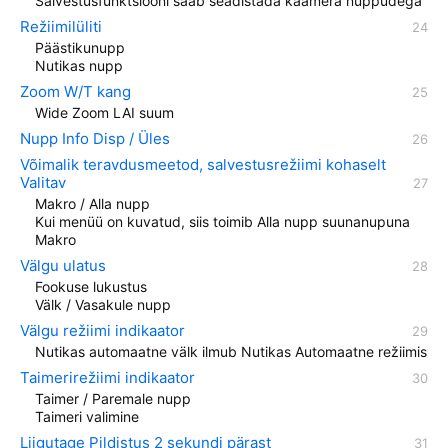
Salvestusfunktsiooni saab seadistada kaamera nuppudega
Režiimilüliti
Päästikunupp
Nutikas nupp
Zoom W/T kang
Wide Zoom LAI suum
Nupp Info Disp / Üles
Võimalik teravdusmeetod, salvestusrežiimi kohaselt
Valitav
Makro / Alla nupp
Kui menüü on kuvatud, siis toimib Alla nupp suunanupuna
Makro
Välgu ulatus
Fookuse lukustus
Välk / Vasakule nupp
Välgu režiimi indikaator
Nutikas automaatne välk ilmub Nutikas Automaatne režiimis
Taimerirežiimi indikaator
Taimer / Paremale nupp
Taimeri valimine
Liigutage Pildistus 2 sekundi pärast