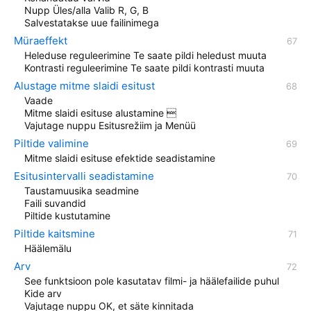
Nupp Üles/alla Valib R, G, B
Salvestatakse uue failinimega
Müraeffekt
Heleduse reguleerimine Te saate pildi heledust muuta
Kontrasti reguleerimine Te saate pildi kontrasti muuta
Alustage mitme slaidi esitust
Vaade
Mitme slaidi esituse alustamine 
Vajutage nuppu Esitusrežiim ja Menüü
Piltide valimine
Mitme slaidi esituse efektide seadistamine
Esitusintervalli seadistamine
Taustamuusika seadmine
Faili suvandid
Piltide kustutamine
Piltide kaitsmine
Häälemälu
Arv
See funktsioon pole kasutatav filmi- ja häälefailide puhul
Kide arv
Vajutage nuppu OK, et säte kinnitada