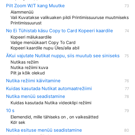
Pilt Zoom W/T kang Muutke
Alammenüü
Vali Kuvatakse valikuaken pildi Printimissuuruse muutmiseks
Printimissuurust
No Ei Tühistab käsu Copy to Card Kopeeri kaardile
Kopeeri mälukaardile
Valige menüükaart Copy To Card
Kopeeri kaardile nupu Üles/alla abil
ÄKui vajutate Nutikat nuppu, siis muutub see siniseks
Nutikas režiim
Nutika režiimi kuva
Pilt ja kõik olekud
Nutika režiimi käivitamine
Kuidas kasutada Nutikat automaatrežiimi
Nutika menüü seadistamine
Kuidas kasutada Nutika videoklipi režiimi
10 s
Elemendid, mille tähiseks on , on vaikesätted
Kdr sek
Nutika esituse menüü seadistamine