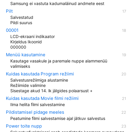
Samsung ei vastuta kadumaläinud andmete eest
Pilt
Salvestatud
Pildi suurus
00001
LCD-ekraani indikaator
Kirjeldus Ikoonid
000000
Menüü kasutamine
Kasutage vasakule ja paremale nuppe alammenüü
valimiseks
Kuidas kasutada Program režiimi
Salvestusrežiimiga alustamine
Režiimide valimine
Sisestage akud 14. lk jälgides polaarsust +
Kuidas kasutada Movie ﬁlmi režiimi
Ilma helita ﬁlmi salvestamine
Pildistamisel pidage meeles
Peatumine ﬁlmi salvestamise ajal jätkuv salvestus
Power toite nupp