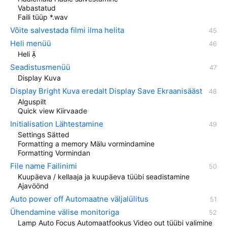
Vabastatud
Faili tüüp *.wav
Võite salvestada ﬁlmi ilma helita
Heli menüü
Heli 
Seadistusmenüü
Display Kuva
Display Bright Kuva eredalt Display Save Ekraanisääst
Alguspilt
Quick view Kiirvaade
Initialisation Lähtestamine
Settings Sätted
Formatting a memory Mälu vormindamine
Formatting Vormindan
File name Failinimi
Kuupäeva / kellaaja ja kuupäeva tüübi seadistamine
Ajavöönd
Auto power off Automaatne väljalülitus
Ühendamine välise monitoriga
Lamp Auto Focus Automaatfookus Video out tüübi valimine