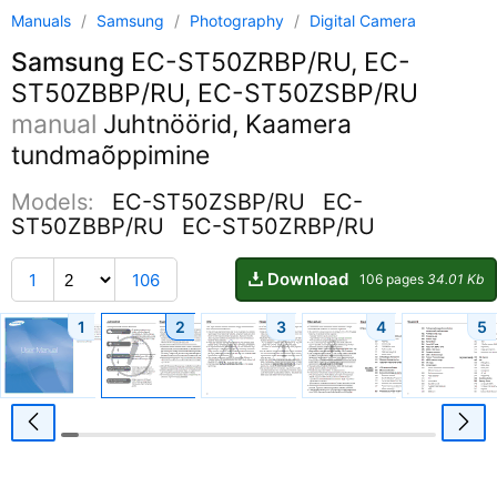
Manuals
/
Samsung
/
Photography
/
Digital Camera
Samsung
EC-ST50ZRBP/RU, EC-
ST50ZBBP/RU, EC-ST50ZSBP/RU
manual
Juhtnöörid, Kaamera
tundmaõppimine
Models:
EC-ST50ZSBP/RU
EC-
ST50ZBBP/RU
EC-ST50ZRBP/RU
Download
1
106
106 pages
34.01 Kb
1
2
3
4
5