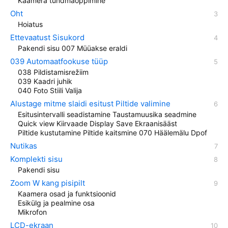
Kaamera tundmaõppimine
Oht
Hoiatus
Ettevaatust Sisukord
Pakendi sisu 007 Müüakse eraldi
039 Automaatfookuse tüüp
038 Pildistamisrežiim
039 Kaadri juhik
040 Foto Stiili Valija
Alustage mitme slaidi esitust Piltide valimine
Esitusintervalli seadistamine Taustamuusika seadmine
Quick view Kiirvaade Display Save Ekraanisääst
Piltide kustutamine Piltide kaitsmine 070 Häälemälu Dpof
Nutikas
Komplekti sisu
Pakendi sisu
Zoom W kang pisipilt
Kaamera osad ja funktsioonid
Esikülg ja pealmine osa
Mikrofon
LCD-ekraan