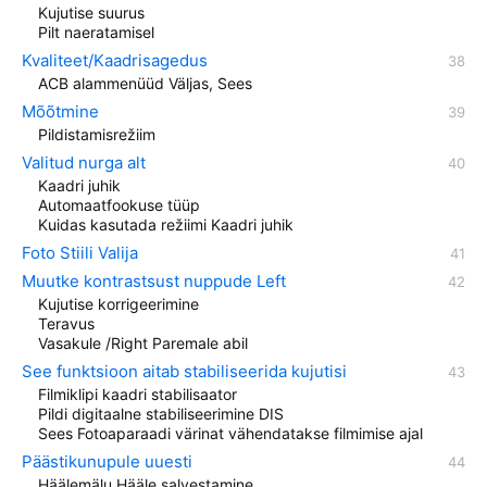
Kujutise suurus
Pilt naeratamisel
Kvaliteet/Kaadrisagedus
ACB alammenüüd Väljas, Sees
Mõõtmine
Pildistamisrežiim
Valitud nurga alt
Kaadri juhik
Automaatfookuse tüüp
Kuidas kasutada režiimi Kaadri juhik
Foto Stiili Valija
Muutke kontrastsust nuppude Left
Kujutise korrigeerimine
Teravus
Vasakule /Right Paremale abil
See funktsioon aitab stabiliseerida kujutisi
Filmiklipi kaadri stabilisaator
Pildi digitaalne stabiliseerimine DIS
Sees Fotoaparaadi värinat vähendatakse filmimise ajal
Päästikunupule uuesti
Häälemälu Hääle salvestamine