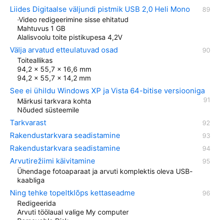
Liides Digitaalse väljundi pistmik USB 2,0 Heli Mono
·Video redigeerimine sisse ehitatud
Mahtuvus 1 GB
Alalisvoolu toite pistikupesa 4,2V
Välja arvatud etteulatuvad osad
Toiteallikas
94,2 x 55,7 x 16,6 mm
94,2 x 55,7 x 14,2 mm
See ei ühildu Windows XP ja Vista 64-bitise versiooniga
Märkusi tarkvara kohta
Nõuded süsteemile
Tarkvarast
Rakendustarkvara seadistamine
Rakendustarkvara seadistamine
Arvutirežiimi käivitamine
Ühendage fotoaparaat ja arvuti komplektis oleva USB-
kaabliga
Ning tehke topeltklõps kettaseadme
Redigeerida
Arvuti töölaual valige My computer