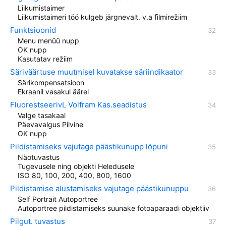
Liikumistaimer
Liikumistaimeri töö kulgeb järgnevalt. v.a ﬁlmirežiim
Funktsioonid
Menu menüü nupp
OK nupp
Kasutatav režiim
Säriväärtuse muutmisel kuvatakse säriindikaator
Särikompensatsioon
Ekraanil vasakul äärel
FluorestseerivL Volfram Kas.seadistus
Valge tasakaal
Päevavalgus Pilvine
OK nupp
Pildistamiseks vajutage päästikunupp lõpuni
Näotuvastus
Tugevusele ning objekti Heledusele
ISO 80, 100, 200, 400, 800, 1600
Pildistamise alustamiseks vajutage päästikunuppu
Self Portrait Autoportree
Autoportree pildistamiseks suunake fotoaparaadi objektiiv
Pilgut. tuvastus