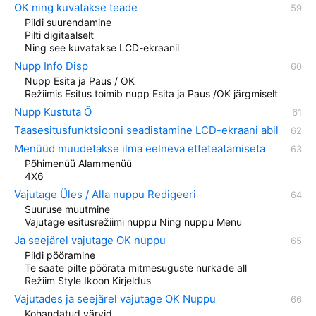
OK ning kuvatakse teade
Pildi suurendamine
Pilti digitaalselt
Ning see kuvatakse LCD-ekraanil
Nupp Info Disp
Nupp Esita ja Paus / OK
Režiimis Esitus toimib nupp Esita ja Paus /OK järgmiselt
Nupp Kustuta Õ
Taasesitusfunktsiooni seadistamine LCD-ekraani abil
Menüüd muudetakse ilma eelneva etteteatamiseta
Põhimenüü Alammenüü
4X6
Vajutage Üles / Alla nuppu Redigeeri
Suuruse muutmine
Vajutage esitusrežiimi nuppu Ning nuppu Menu
Ja seejärel vajutage OK nuppu
Pildi pööramine
Te saate pilte pöörata mitmesuguste nurkade all
Režiim Style Ikoon Kirjeldus
Vajutades ja seejärel vajutage OK Nuppu
Kohandatud värvid