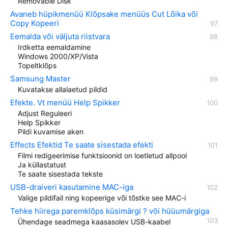
Removable Disk
Avaneb hüpikmenüü Klõpsake menüüs Cut Lõika või
Copy Kopeeri
Eemalda või väljuta riistvara
Irdketta eemaldamine
Windows 2000/XP/Vista
Topeltklõps
Samsung Master
Kuvatakse allalaetud pildid
Efekte. Vt menüü Help Spikker
Adjust Reguleeri
Help Spikker
Pildi kuvamise aken
Effects Efektid Te saate sisestada efekti
Filmi redigeerimise funktsioonid on loetletud allpool
Ja küllastatust
Te saate sisestada tekste
USB-draiveri kasutamine MAC-iga
Valige pildifail ning kopeerige või tõstke see MAC-i
Tehke hiirega paremklõps küsimärgi ? või hüüumärgiga
Ühendage seadmega kaasasolev USB-kaabel