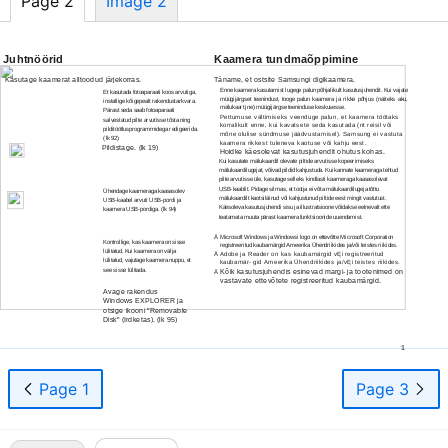
Page 2
Image 2
Juhtnöörid
Kaamera tundmaõppimine
Kasutage kaamerat alltoodud järjekorras.
Täname, et ostsite Samsungi digikaamera.
Enne kaamera kasutamist lugege palun põhjalikult kasutusjuhendit. Kui vajate
Et kasutada fotoaparaati koos arvutiga,
Rakendustarkvara
müügijärgset teenindust, tooge palun kaamera ja rikke põhjus (näiteks aku,
installige kõigepealt rakendustarkvara.
seadistamine
mälukaart jne) müügijärgse teeninduse keskusesse.
Pärast seda saab fotoaparaati
Pettumuse vältimiseks veenduge palun, et kaamera töötaks
salvestatud pilte arvutisse tõsta ning
korralikult enne, kui kavatsete seda kasutada (nt reisil või
pilditöötlusprogrammidega redigeerida.
mõne olulise sündmuse jäädvustamisel). Samsung ei vastuta
(lk 92)
kaamera rikkest tuleneva kaotuse või kahju eest.
Pildistage. (lk 19)
Hoidke käesolevat kasutusjuhendit ohutus kohas.
Pildistage
Kui kasutate mälukaardil olevate piltide arvutisse kopeerimiseks
mälukaardilugejat, võivad pildid kahjustuda. Kui kannate kaameraga tehtud
pilte arvutisse üle, kasutage selleks kindlasti kaameraga kaasasolevat
USB-kaablit.
Pidage silmas, et tootja ei võta mälukaardilugeja tõttu
Ühendage kaameraga kaasasolev
mälukaardilt kaotsiläinud või kahjustunud piltide eest mingit vastutust.
USB-kaabel
arvuti
USB-pordi
ja
Ühendage
USB-kaabel
Käesoleva kasutusjuhendi sisu ja illustratsioone võidakse eelnevalt ette
kaamera
USB-pordiga.
(lk 94)
teatamata muuta pärast kaamera funktsioonide uuendamist.
Ä
Microsoft Windows ja Windowsi logo on ettevõtte Microsoft Corporation
Kontrollige, kas kaamera on sisse
registreeritud kaubamärgid Ameerika Ühendriikides ja/või teistes riikides.
Kontrollige, kas kaamera on
lülitatud. Kui kaamera on välja
Ä
Adobe ja Reader on kas kaubamärgid vĘi registreeritud
sisse lülitatud
lülitatud, vajutage kaamera nuppu, et
kaubamär- gid Ameerika Ühendriikides ja/vĘi teistes riikides.
see sisse lülitada.
Kõik kasutusjuhendis esinevad margi- ja tootenimed on
Ä
vastavate ettevõtete registreeritud kaubamärgid.
Avage rakendus
Avage "Removable
Windows EXPLORER ja
Risk" (Irdketas)
otsige ikooni "Removable
Disk" (Irdketas). (lk 95)
1
Page 1
Page 3