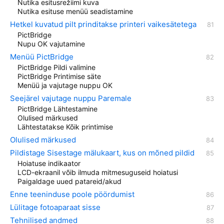
Nutika esitusrežiimi kuva
Nutika esituse menüü seadistamine
Hetkel kuvatud pilt prinditakse printeri vaikesätetega
PictBridge
Nupu OK vajutamine
Menüü PictBridge
PictBridge Pildi valimine
PictBridge Printimise säte
Menüü ja vajutage nuppu OK
Seejärel vajutage nuppu Paremale
PictBridge Lähtestamine
Olulised märkused
Lähtestatakse Kõik printimise
Olulised märkused
Pildistage Sisestage mälukaart, kus on mõned pildid
Hoiatuse indikaator
LCD-ekraanil võib ilmuda mitmesuguseid hoiatusi
Paigaldage uued patareid/akud
Enne teeninduse poole pöördumist
Lülitage fotoaparaat sisse
Tehnilised andmed