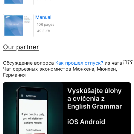
Manual
106 pages
49.3 Kb
Our partner
Обсуждение вопроса
Как прошел отпуск?
из чата 🇺🇦
Чат серьезных экономистов Мюнхена, Мюнхен,
Германия
Vyskúšajte úlohy
a cvičenia z
English Grammar
iOS Android