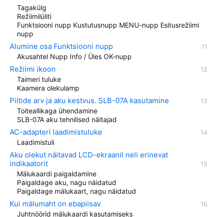
Tagakülg
Režiimilüliti
Funktsiooni nupp Kustutusnupp MENU-nupp Esitusrežiimi
nupp
Alumine osa Funktsiooni nupp
Akusahtel Nupp Info / Üles OK-nupp
Režiimi ikoon
Taimeri tuluke
Kaamera olekulamp
Piltide arv ja aku kestvus. SLB-07A kasutamine
Toiteallikaga ühendamine
SLB-07A aku tehnilised näitajad
AC-adapteri laadimistuluke
Laadimistuli
Aku olekut näitavad LCD-ekraanil neli erinevat
indikaatorit
Mälukaardi paigaldamine
Paigaldage aku, nagu näidatud
Paigaldage mälukaart, nagu näidatud
Kui mälumaht on ebapiisav
Juhtnöörid mälukaardi kasutamiseks