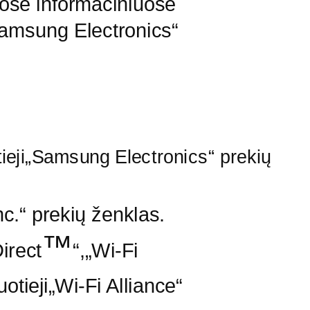
uose informaciniuose
Samsung Electronics“
eji„Samsung Electronics“ prekių
nc.“ prekių ženklas.
™
irect
“,„Wi-Fi
uotieji„Wi-Fi
Alliance“