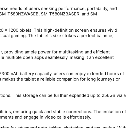
rse needs of users seeking performance, portability, and
SER, SM-T580NZWASEB, SM-T580NZBASER, and SM-
20 x 1200 pixels. This high-definition screen ensures vivid
sual gaming. The tablet's size strikes a perfect balance,
 providing ample power for multitasking and efficient
le multiple open apps seamlessly, making it an excellent
 a 7300mAh battery capacity, users can enjoy extended hours of
 makes the tablet a reliable companion for long journeys or
ions. This storage can be further expanded up to 256GB via a
lities, ensuring quick and stable connections. The inclusion of
nts and engage in video calls effortlessly.
wing for advanced note-taking, sketching, and navigation. With