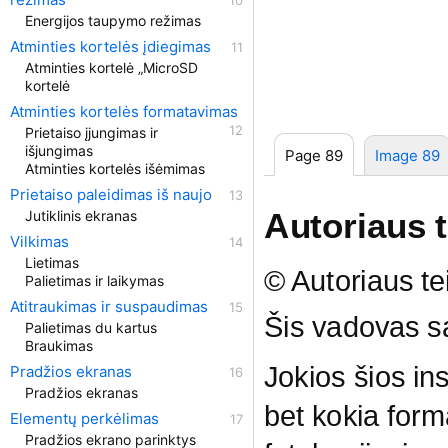
Energijos taupymo režimas
Atminties kortelės įdiegimas
Atminties kortelė „MicroSD
kortelė
Atminties kortelės formatavimas
Prietaiso įjungimas ir
išjungimas
Page 89
Image 89
Atminties kortelės išėmimas
Prietaiso paleidimas iš naujo
Autoriaus 
Jutiklinis ekranas
Vilkimas
Lietimas
© Autoriaus t
Palietimas ir laikymas
Atitraukimas ir suspaudimas
Šis vadovas sa
Palietimas du kartus
Braukimas
Jokios šios ins
Pradžios ekranas
Pradžios ekranas
bet kokia form
Elementų perkėlimas
Pradžios ekrano parinktys