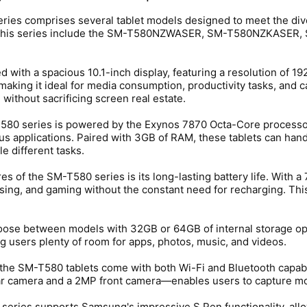
es comprises several tablet models designed to meet the dive
s in this series include the SM-T580NZWASER, SM-T580NZKA
 with a spacious 10.1-inch display, featuring a resolution of 19
aking it ideal for media consumption, productivity tasks, and ca
 without sacrificing screen real estate.
580 series is powered by the Exynos 7870 Octa-Core processor,
s applications. Paired with 3GB of RAM, these tablets can hand
e different tasks.
es of the SM-T580 series is its long-lasting battery life. With
ing, and gaming without the constant need for recharging. This
oose between models with 32GB or 64GB of internal storage opt
ng users plenty of room for apps, photos, music, and videos.
, the SM-T580 tablets come with both Wi-Fi and Bluetooth capabi
camera and a 2MP front camera—enables users to capture mome
 series supports Samsung's impressive S Pen functionality, allo