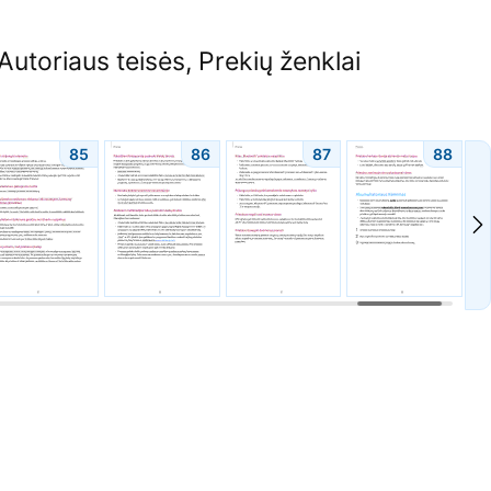
Autoriaus teisės, Prekių ženklai
85
86
87
88