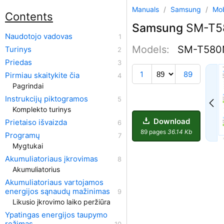
Manuals
/
Samsung
/
Mob
Contents
Samsung
SM-T5
Naudotojo vadovas
Models:
SM-T580
Turinys
Priedas
80
1
89
Pirmiau skaitykite čia
Pagrindai
Instrukcijų piktogramos
Komplekto turinys
Download
Prietaiso išvaizda
89 pages
36.14 Kb
Programų
Mygtukai
Akumuliatoriaus įkrovimas
Akumuliatorius
Akumuliatoriaus vartojamos
energijos sąnaudų mažinimas
Likusio įkrovimo laiko peržiūra
Ypatingas energijos taupymo
režimas