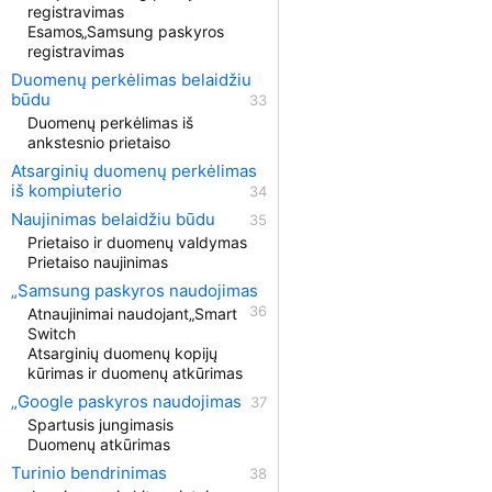
registravimas
Esamos„Samsung paskyros
registravimas
Duomenų perkėlimas belaidžiu
būdu
Duomenų perkėlimas iš
ankstesnio prietaiso
Atsarginių duomenų perkėlimas
iš kompiuterio
Naujinimas belaidžiu būdu
Prietaiso ir duomenų valdymas
Prietaiso naujinimas
„Samsung paskyros naudojimas
Atnaujinimai naudojant„Smart
Switch
Atsarginių duomenų kopijų
kūrimas ir duomenų atkūrimas
„Google paskyros naudojimas
Spartusis jungimasis
Duomenų atkūrimas
Turinio bendrinimas