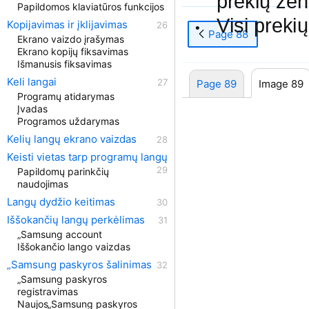
prekių žen
Papildomos klaviatūros funkcijos
Visi preki
Kopijavimas ir įklijavimas
•
Page 88
Ekrano vaizdo įrašymas
Ekrano kopijų fiksavimas
Išmanusis fiksavimas
Keli langai
Page 89
Image 89
Programų atidarymas
Įvadas
Programos uždarymas
Kelių langų ekrano vaizdas
Keisti vietas tarp programų langų
Papildomų parinkčių
naudojimas
Langų dydžio keitimas
Iššokančių langų perkėlimas
„Samsung account
Iššokančio lango vaizdas
„Samsung paskyros šalinimas
„Samsung paskyros
registravimas
Naujos„Samsung paskyros