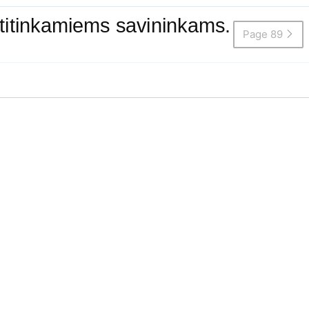
 atitinkamiems savininkams.
Page 89