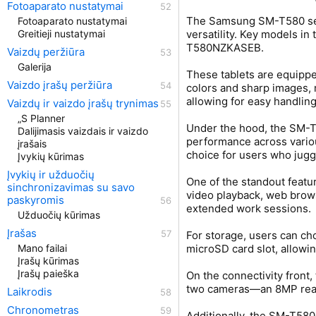
Fotoaparato nustatymai
The Samsung SM-T580 seri
Fotoaparato nustatymai
versatility. Key model
Greitieji nustatymai
T580NZKASEB.
Vaizdų peržiūra
Galerija
These tablets are equipped
Vaizdo įrašų peržiūra
colors and sharp images, m
allowing for easy handling
Vaizdų ir vaizdo įrašų trynimas
„S Planner
Under the hood, the SM-T
Dalijimasis vaizdais ir vaizdo
performance across variou
įrašais
choice for users who juggl
Įvykių kūrimas
Įvykių ir užduočių
One of the standout featur
sinchronizavimas su savo
video playback, web brows
paskyromis
extended work sessions.
Užduočių kūrimas
Įrašas
For storage, users can ch
microSD card slot, allowi
Mano failai
Įrašų kūrimas
Įrašų paieška
On the connectivity front
two cameras—an 8MP rear 
Laikrodis
Chronometras
Additionally, the SM-T580