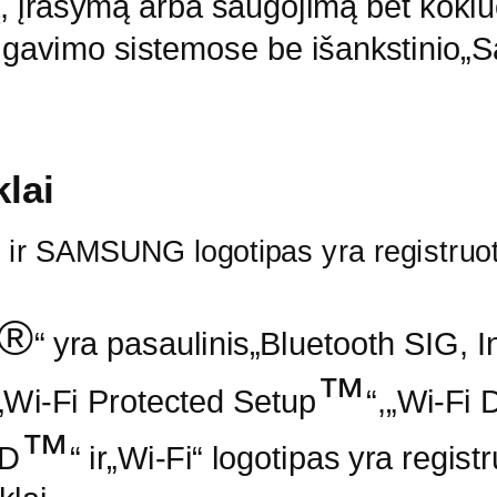
ą, įrašymą arba saugojimą bet koki
r gavimo sistemose be išankstinio„
lai
 SAMSUNG logotipas yra registruoti
®
“ yra pasaulinis„Bluetooth SIG, I
™
„Wi-Fi
Protected
Setup
“,„Wi-Fi
D
™
ED
“
ir„Wi-Fi“
logotipas yra
registr