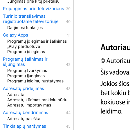
Jungimas prie kitų prietaisų
Prijungimas prie televizoriaus
Turinio transliavimas
registruotame televizoriuje
Dalijimosi funkcijos
Galaxy Apps
Programų įdiegimas ir šalinimas
„Play parduotuvė
Programų įdiegimas
Programų šalinimas ir
išjungimas
Programų tvarkymas
Programų įjungimas
Programų leidimų nustatymas
Adresatų pridėjimas
Adresatai
Adresatų kūrimas rankiniu būdu
Adresatų importavimas
Adresatų bendrinimas
Adresatų paieška
Tinklalapių naršymas