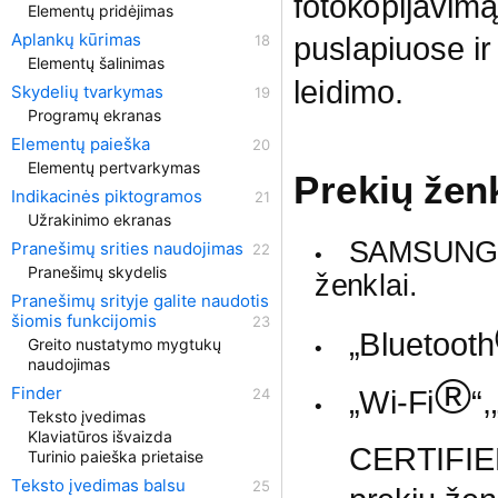
fotokopijavim
Elementų pridėjimas
Aplankų kūrimas
puslapiuose i
Elementų šalinimas
leidimo.
Skydelių tvarkymas
Programų ekranas
Elementų paieška
Elementų pertvarkymas
Prekių ženk
Indikacinės piktogramos
Užrakinimo ekranas
SAMSUNG ir
Pranešimų srities naudojimas
•
Pranešimų skydelis
ženklai.
Pranešimų srityje galite naudotis
šiomis funkcijomis
„Bluetooth
Greito nustatymo mygtukų
•
naudojimas
®
Finder
„Wi-Fi
“,
•
Teksto įvedimas
Klaviatūros išvaizda
CERTIFI
Turinio paieška prietaise
Teksto įvedimas balsu