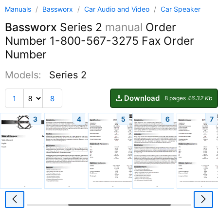
Manuals
/
Bassworx
/
Car Audio and Video
/
Car Speaker
Bassworx
Series 2
manual
Order
Number 1-800-567-3275 Fax Order
Number
Models:
Series 2
Download
1
8
8 pages
46.32 Kb
3
4
5
6
7