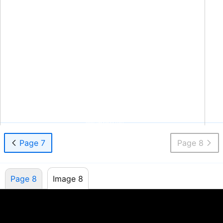
21000 TransCanada
Baie D’Urfe, QC, Canada • H9X 4B7
Order Number:
1-800-567-3275
•
Fax Order Number:
1-866-450-5507
Tel.:
(514)
457-2555
•
Fax:
(514)
457-5507
www.bassworx.com
Page 7
Page 8
Page 8
Image 8