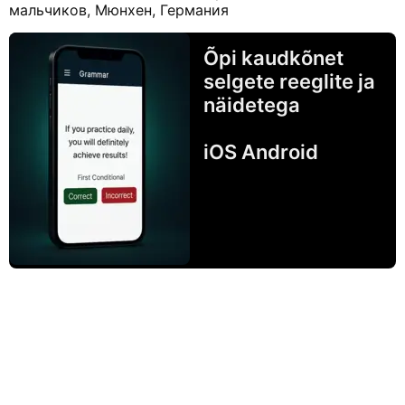
мальчиков, Мюнхен, Германия
Õpi kaudkõnet
selgete reeglite ja
näidetega
iOS Android