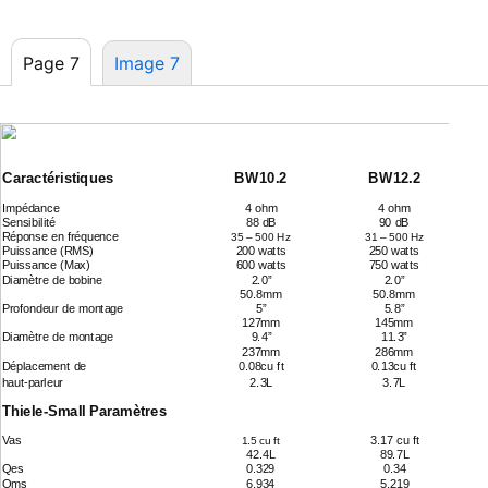
Page 7
Image 7
Series 2
Caractéristiques
BW10.2
BW12.2
Impédance
4 ohm
4 ohm
Sensibilité
88 dB
90 dB
Réponse en fréquence
35 – 500 Hz
31 – 500 Hz
Puissance (RMS)
200 watts
250 watts
Puissance (Max)
600 watts
750 watts
Diamètre de bobine
2.0”
2.0”
50.8mm
50.8mm
Profondeur de montage
5”
5.8”
127mm
145mm
Diamètre de montage
9.4”
11.3”
237mm
286mm
Déplacement de
0.08cu ft
0.13cu ft
haut-parleur
2.3L
3.7L
Thiele-Small
Paramètres
Vas
3.17 cu ft
1.5 cu ft
42.4L
89.7L
Qes
0.329
0.34
Qms
6.934
5.219