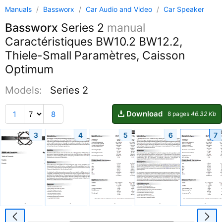
Manuals
/
Bassworx
/
Car Audio and Video
/
Car Speaker
Bassworx
Series 2
manual
Caractéristiques BW10.2 BW12.2,
Thiele-Small Paramètres, Caisson
Optimum
Models:
Series 2
Download
1
8
8 pages
46.32 Kb
3
4
5
6
7