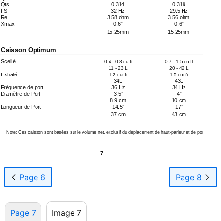
Qts
0.314
0.319
FS
32 Hz
29.5 Hz
Re
3.58 ohm
3.56 ohm
Xmax
0.6”
0.6”
15.25mm
15.25mm
Caisson Optimum
Scellé
0.4 - 0.8 cu ft
0.7 - 1.5 cu ft
11 - 23 L
20 - 42 L
Exhalé
1.2 cut ft
1.5 cut ft
34L
43L
Fréquence de port
36 Hz
34 Hz
Diamètre de Port
3.5”
4”
8.9 cm
10 cm
Longueur de Port
14.5”
17”
37 cm
43 cm
Note: Ces caisson sont basées sur le volume net, exclusif du déplacement de
haut-parleur
et de port.
7
Page 6
Page 8
Page 7
Image 7