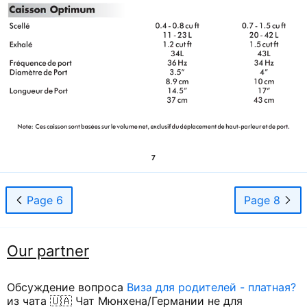
Page 6
Page 8
Our partner
Обсуждение вопроса
Виза для родителей - платная?
из чата 🇺🇦 Чат Мюнхена/Германии не для