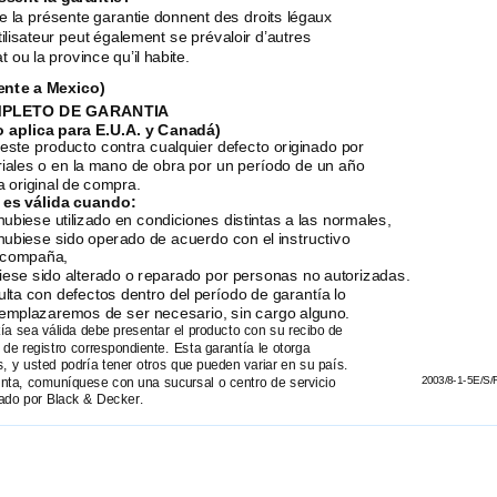
e la présente garantie donnent des droits légaux
tilisateur peut également se prévaloir d’autres
at ou la province qu’il habite.
ente a Mexico)
PLETO DE GARANTIA
o aplica para E.U.A. y Canadá)
 este producto contra cualquier defecto originado por
eriales o en la mano de obra por un período de un año
ha original de compra.
 es válida cuando:
hubiese utilizado en condiciones distintas a las normales,
hubiese sido operado de acuerdo con el instructivo
acompaña,
iese sido alterado o reparado por personas no autorizadas.
ulta con defectos dentro del período de garantía lo
emplazaremos de ser necesario, sin cargo alguno.
ía sea válida debe presentar el producto con su recibo de
 de registro correspondiente. Esta garantía le otorga
, y usted podría tener otros que pueden variar en su país.
2003/8-1-5E/S/
unta, comuníquese con una sucursal o centro de servicio
ado por Black & Decker.