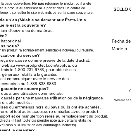
r la page couverture.
Ne pas
retourner le produit où il a été
er le produit au fabricant ni le porter dans un centre de
SELLO 
lement consulter le site web indiqué sur la page couverture.
 de un an (Valable seulement aux
États-Unis
elle est la couverture?
main-d’oeuvre
ou de matériau.
rée?
hat original.
Fecha de
rons nous?
Modelo
un produit raisonnablement semblable nouveau ou réusiné.
évaut-on
du service?
reçu de caisse comme preuve de la date d’achat.
ite web au www.prodprotect.com/applica, ou
frais le
1-800-231-9786,
pour obtenir des
généraux relatifs à la garantie.
ent communiquer avec le service des
accessoires au
1-888-838-9833.
 garantie ne couvre pas?
C
us à une utilisation commerciale.
usés par une mauvaise utilisation ou de la négligence.
*Marque de 
 ont été modifiés.
lisés ou entretenus hors du pays où ils ont été achetés.
erre et tout autre accessoire emballés avec le produit.
ansport et de manutention reliés au remplacement du produit.
ects (il faut toutefois prendre note que certains états ne
xclusion ni la limitation des dommages indirects).
issent la garantie?