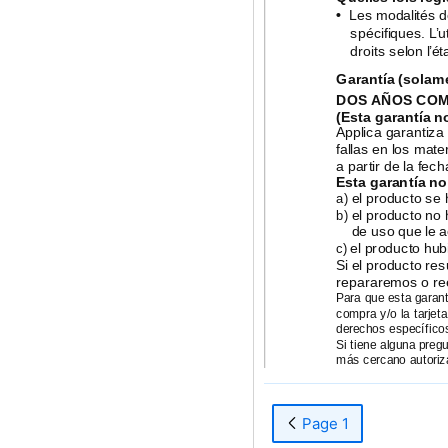
•
Les modalités d
spécifiques. L’u
droits selon l’ét
Garantía (solam
DOS AÑOS COM
(Esta garantía n
Applica garantiza
fallas en los mat
a partir de la fec
Esta garantía no
el producto se 
a)
el producto no 
b)
de uso que le 
el producto hub
c)
Si el producto res
repararemos o re
Para que esta garant
compra y/o la tarjeta
derechos específicos
Si tiene alguna preg
más cercano autoriz
Page 1