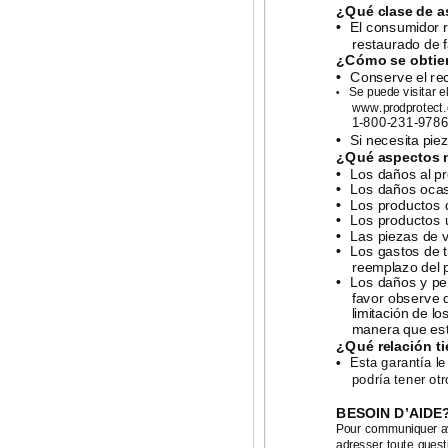
¿Qué clase de a
•
El consumidor 
restaurado de fá
¿Cómo se obtien
•
Conserve el re
Se puede visitar e
•
www.prodprotect.c
1-800-231-9786
•
Si necesita pie
¿Qué aspectos n
•
Los daños al p
•
Los daños ocas
•
Los productos 
•
Los productos u
•
Las piezas de 
•
Los gastos de 
reemplazo del 
•
Los daños y per
favor observe q
limitación de lo
manera que esta
¿Qué relación ti
•
Esta garantía le
podría tener ot
BESOIN D’AIDE
Pour communiquer ave
adresser toute quest