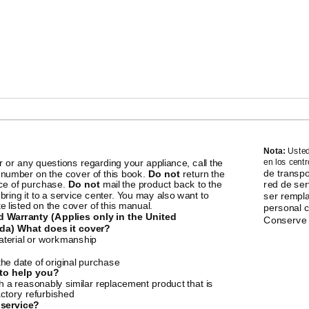
Nota:
Usted
r or any questions regarding your appliance, call the
en los centr
de transpo
 number on the cover of this book.
Do not
return the
ace of purchase.
Do not
mail the product back to the
red de ser
ring it to a service center. You may also want to
ser rempla
e listed on the cover of this manual.
personal ca
 Warranty (Applies only in the United
Conserve e
da) What does it cover?
aterial or workmanship
the date of original purchase
 to help you?
h a reasonably similar replacement product that is
actory refurbished
service?