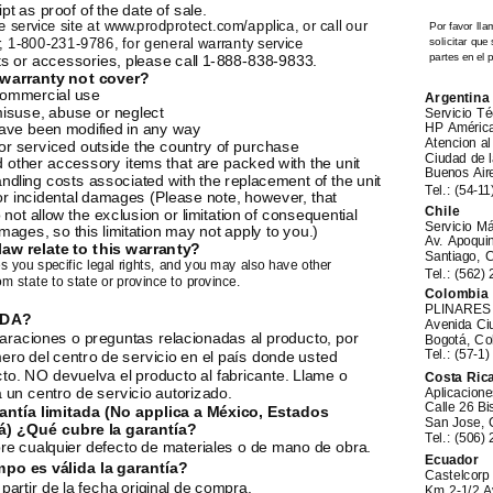
t as proof of the date of sale.
e
service site at www.prodprotect.com/applica, or call our
Por favor lla
r,
1-800-231-9786,
for general warranty service
solicitar que
partes en el 
ts or accessories, please call
1-888-838-9833.
warranty not cover?
ommercial use
Argentina
suse, abuse or neglect
Servicio Té
have been modified in any way
HP América
Atencion al
r serviced outside the country of purchase
Ciudad de l
 other accessory items that are packed with the unit
Buenos Air
ndling costs associated with the replacement of the unit
Tel.:
(54-11
r incidental damages (Please note, however, that
Chile
not allow the exclusion or limitation of consequential
Servicio M
amages, so this limitation may not apply to you.)
Av. Apoqui
aw relate to this warranty?
Santiago, C
s you specific legal rights, and you may also have other
Tel.: (562)
rom state to state or province to province.
Colombia
PLINARES
UDA?
Avenida Ci
paraciones o preguntas relacionadas al producto, por
Bogotá, Co
mero del centro de servicio en el país donde usted
Tel.:
(57-1)
o. NO devuelva el producto al fabricante. Llame o
Costa Ric
a un centro de servicio autorizado.
Aplicacion
Calle 26 Bi
ntía limitada (No applica a México, Estados
San Jose, 
) ¿Qué cubre la garantía?
Tel.: (506)
re cualquier defecto de materiales o de mano de obra.
Ecuador
po es válida la garantía?
Castelcorp
partir de la fecha original de compra.
Km
2-1/2
Av