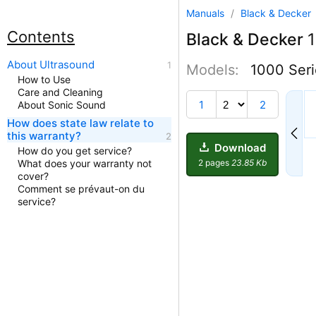
Manuals
/
Black & Decker
Contents
Black & Decker
1
About Ultrasound
Models:
1000 Seri
How to Use
Care and Cleaning
1
2
About Sonic Sound
How does state law relate to
this warranty?
Download
How do you get service?
2 pages
23.85 Kb
What does your warranty not
cover?
Comment se prévaut-on du
service?