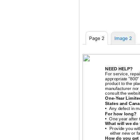
Page 2
Image 2
NEED HELP?
For service, repai
appropriate "800"
product to the pl
manufacturer nor b
consult the websit
One-Year
Limited
States and Cana
•
Any defect in m
For how long?
•
One year after 
What will we do
•
Provide you wit
either new or f
How do you get 