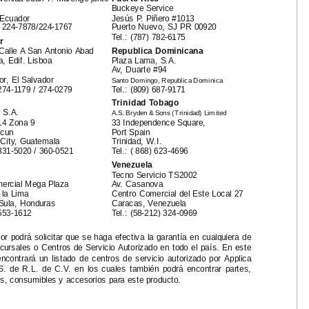
Buckeye Service
 Ecuador
Jesús P. Piñero #1013
)
224-7878/224-1767
Puerto Nuevo, SJ PR 00920
Tel.: (787)
782-6175
r
Calle A San Antonio Abad
Republica Dominicana
a, Edif. Lisboa
Plaza Lama, S.A.
Av, Duarte #94
r, El Salvador
Santo Domingo, Republica Dominica
274-1179 /
274-0279
Tel.: (809)
687-9171
Trinidad Tobago
 S.A.
A.S. Bryden & Sons (Trinidad) Limited
14
Zona 9
33 Independence Square,
ecun
Port Spain
City, Guatemala
Trinidad, W.I.
331-5020 /
360-0521
Tel.: ( 868)
623-4696
Venezuela
Tecno Servicio TS2002
ercial Mega Plaza
Av. Casanova
 la Lima
Centro Comercial del Este Local 27
Sula, Honduras
Caracas, Venezuela
553-1612
Tel.:
(58-212)
324-0969
r podrá solicitar que se haga efectiva la garantía en cualquiera de
cursales o Centros de Servicio Autorizado en todo el país. En este
encontrará un listado de centros de servicio autorizado por Applica
. de R.L. de C.V. en los cuales también podrá encontrar partes,
, consumibles y accesorios para este producto.