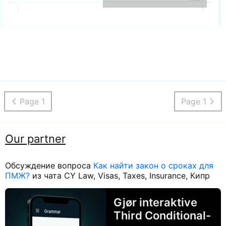
Page 1
Page 1
Our partner
Обсуждение вопроса
Как найти закон о сроках для
ПМЖ?
из чата CY Law, Visas, Taxes, Insurance, Кипр
Gjør interaktive
Third Conditional-