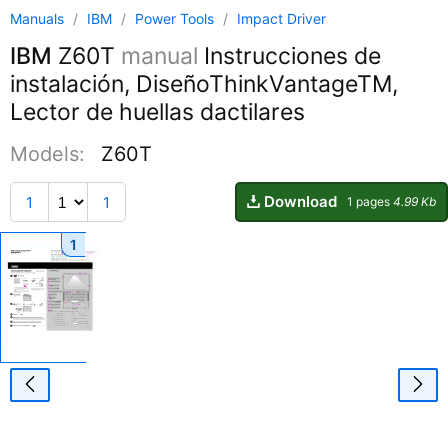
Manuals
/
IBM
/
Power Tools
/
Impact Driver
IBM
Z60T
manual
Instrucciones de
instalación, DiseñoThinkVantageTM,
Lector de huellas dactilares
Models:
Z60T
Download
1
1
1 pages
4.99 Kb
1