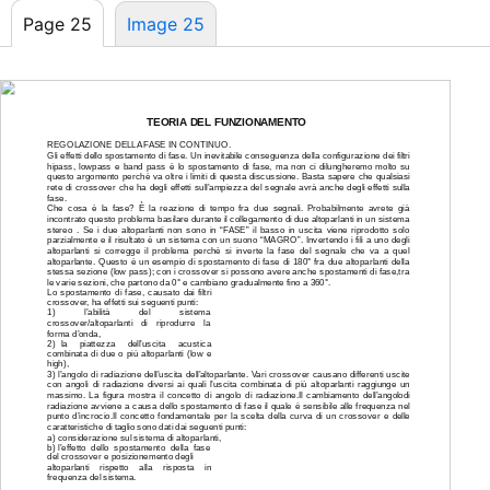
Page 25
Image 25
TEORIA DEL FUNZIONAMENTO
REGOLAZIONE DELLA FASE IN CONTINUO.
Gli effetti dello spostamento di fase. Un inevitabile conseguenza della configurazione dei filtri
hipass, lowpass e band pass è lo spostamento di fase, ma non ci dilungheremo molto su
questo argomento perchè va oltre i limiti di questa discussione. Basta sapere che qualsiasi
rete di crossover che ha degli effetti sull’ampiezza del segnale avrà anche degli effetti sulla
fase.
Che cosa è la fase? È la reazione di tempo fra due segnali. Probabilmente avrete già
incontrato questo problema basilare durante il collegamento di due altoparlanti in un sistema
stereo . Se i due altoparlanti non sono in “FASE” il basso in uscita viene riprodotto solo
parzialmente e il risultato è un sistema con un suono “MAGRO”. Invertendo i fili a uno degli
altoparlanti si corregge il problema perchè si inverte la fase del segnale che va a quel
altoparlante. Questo è un esempio di spostamento di fase di 180° fra due altoparlanti della
stessa sezione (low pass); con i crossover si possono avere anche spostamenti di fase,tra
le varie sezioni, che partono da 0° e cambiano gradualmente fino a 360°.
Lo spostamento di fase, causato dai filtri
crossover, ha effetti sui seguenti punti:
1) l’abilità del sistema
crossover/altoparlanti di riprodurre la
forma d’onda,
2)
la piattezza dell’uscita acustica
combinata di due o più altoparlanti (low e
high),
3)
l’angolo di radiazione dell’uscita dell’altoparlante. Vari crossover causano differenti uscite
con angoli di radiazione diversi ai quali l’uscita combinata di più altoparlanti raggiunge un
massimo. La figura mostra il concetto di angolo di radiazione.Il cambiamento dell’angolodi
radiazione avviene a causa dello spostamento di fase il quale è sensibile alle frequenza nel
punto d’incrocio.Il concetto fondamentale per la scelta della curva di un crossover e delle
caratteristiche di taglio sono dati dai seguenti punti:
a)
considerazione sul sistema di altoparlanti,
b)
l’effetto dello spostamento della fase
del crossover e posizionemento degli
altoparlanti rispetto alla risposta in
frequenza del sistema.