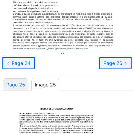
Allineamento della fase del crossover e
dell’altoparlante. Il modo che permette a
un sistema di altoparlanti di riprodurre
accuratamente la pulsazione di una forma
d’onda, è quello di riuscire a posizionare gli altoparlanti in modo tale che il fronte delle onde
arrivino nello stesso istante alle orecchie dell’ascoltatore; il perfezionamento di questa
caratteristica viene chiamato allineamento di fase o allineamento di tempo. La figura
dovrebbe far capire meglio il concetto.
Il suono viaggia ad una velocità approssimativa di 1100 piede/secondo in aria per cui una
distanza di circa 12 pollici rappresenta un ritardo di un millisecondo a 1000Hz; se due altoparlanti
non sono allineati il fronte di onde arrivano in ritardo l’una rispetto all’altra. Questo problema di
allineamento di fase è peggiore in corrispondenza delle frequenze di taglio, perchè tutti gli
altoparlanti stanno contribuendo all’uscita acustica complessiva del sistema, quindi, un qualsiasi
ritardo di tempo fra le fonti (woofer, tweeter) da come risultato una risposta in frequenza
sbilanciata nella regione attorno alla frequenza di taglio. Il modo più semplice di minimizzare
questo problema è di aggiustare fisicamente l’allineamento verticale dei vari altoparlanti finchè i
loro centri acustici sono allineati. Questa operazione rende la distanza tra
25
Page 24
Page 26
Page 25
Image 25