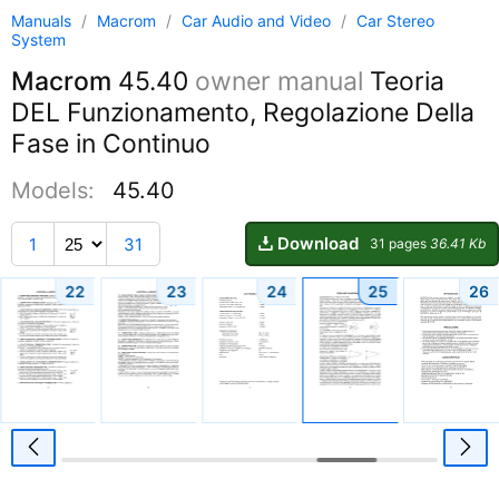
Manuals
/
Macrom
/
Car Audio and Video
/
Car Stereo
System
Macrom
45.40
owner manual
Teoria
DEL Funzionamento, Regolazione Della
Fase in Continuo
Models:
45.40
Download
1
31
31 pages
36.41 Kb
22
23
24
25
26