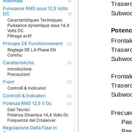
maximale
Traser
Puissance RMS sous 12,5 Volts
Subwoo
DC
Caracteristiques Techniques
Puissance dynamique sous 14,4
Potenc
Volts DC
Filtrage actif
Fronta
Principe DE Fonctionnement
Traser
Reglage DE LA Phase EN
Continu
Subwoo
Caratteristiche
Introduzione
Precauzioni
Fronta
Front
Traser
Controlli & Indicatori
Subwoo
Controlli & Indicatori
Potenza RMS 12,5 V Dc
Dati Tecnici
Frecue
Potenza Dinamica 14,4 Volts Dc
Frequenze del Crossover
Pas
Regolazione Della Fase in
Pas