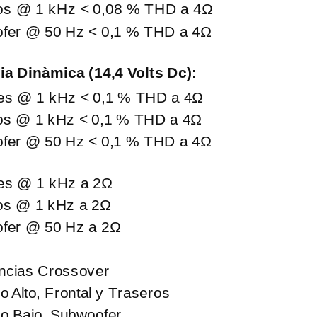
os @ 1 kHz < 0,08 % THD a 4Ω
fer @ 50 Hz < 0,1 % THD a 4Ω
ia Dinàmica (14,4 Volts Dc):
les @ 1 kHz < 0,1 % THD a 4Ω
os @ 1 kHz < 0,1 % THD a 4Ω
fer @ 50 Hz < 0,1 % THD a 4Ω
les @ 1 kHz a 2Ω
os @ 1 kHz a 2Ω
fer @ 50 Hz a 2Ω
ncias Crossover
o Alto, Frontal y Traseros
o Bajo, Subwoofer