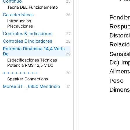
Continuo
Teoria DEL Funzionamento
Características
Pendie
Introduccion
Respues
Precauciones
Controles & Indicadores
Distorc
Controles E Indicadores
Relaci
Potencia Dinàmica 14,4 Volts
Sensibi
Dc
Especificaciones Técnicas
Dc) Imp
Potencia RMS 12,5 V Dc
Aliment
+ + + + + + + + +
Speaker Connections
Peso
Moree ST ., 6850 Mendrisio
Dimens