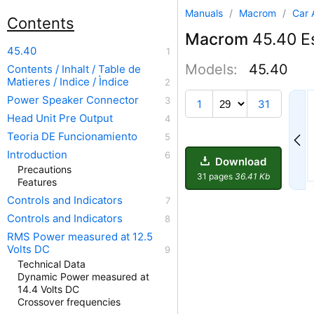
Manuals
/
Macrom
/
Car 
Contents
Macrom
45.40 Es
45.40
Models:
45.40
Contents / Inhalt / Table de
Matieres / Indice / Ìndice
22
Power Speaker Connector
1
31
Head Unit Pre Output
Teoria DE Funcionamiento
Introduction
Download
Precautions
31 pages
36.41 Kb
Features
Controls and Indicators
Controls and Indicators
RMS Power measured at 12.5
Volts DC
Technical Data
Dynamic Power measured at
14.4 Volts DC
Crossover frequencies