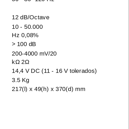
12
dB/Octave
10
- 50.000
Hz 0,08%
>
100 dB
200-4000
mV/20
kΩ 2Ω
14,4 V DC (11 - 16 V tolerados)
3.5 Kg
217(l) x 49(h) x 370(d) mm