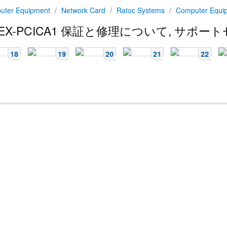
uter Equipment
/
Network Card
/
Ratoc Systems
/
Computer Equi
EX-PCICA1
保証と修理について, サポー
18
19
20
21
22