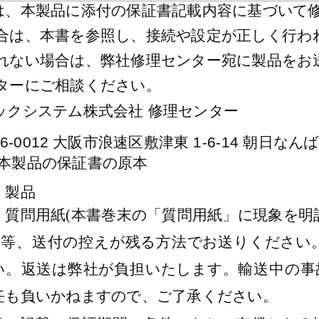
は、本製品に添付の保証書記載内容に基づいて
場合は、本書を参照し、接続や設定が正しく行わ
されない場合は、弊社修理センター宛に製品をお
ンターにご相談ください。
ックシステム株式会社 修理センター
6-0012
1-6-14
大阪市浪速区敷津東
朝日なん
本製品の保証書の原本
・製品
・質問用紙
(
本書巻末の「質問用紙」に現象を明
便等、送付の控えが残る方法でお送りください
い。返送は弊社が負担いたします。輸送中の事
任も負いかねますので、ご了承ください。