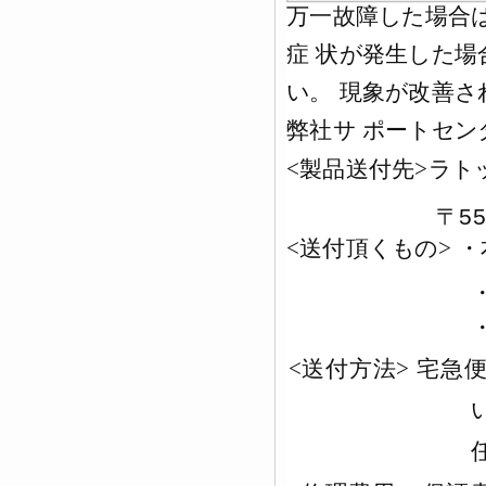
万一故障した場合
症 状が発生した
い。 現象が改善
弊社サ ポートセ
<
製品送付先
>
ラト
55
〒
<
送付頂くもの
>
・
<
送付方法
>
宅急