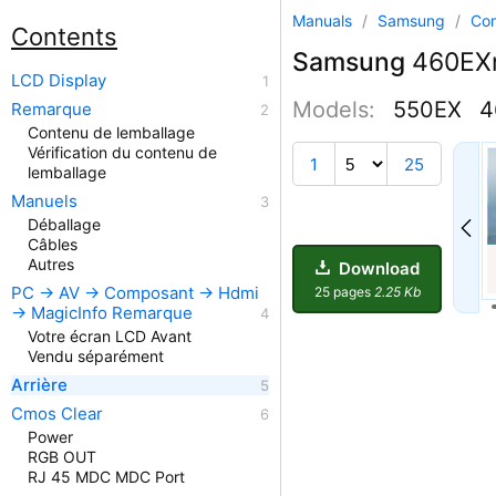
Manuals
/
Samsung
/
Co
Contents
Samsung
460EXn
LCD Display
Models:
550EX
4
Remarque
Contenu de lemballage
Vérification du contenu de
1
25
lemballage
Manuels
Déballage
Câbles
Autres
Download
PC → AV → Composant → Hdmi
25 pages
2.25 Kb
→ MagicInfo Remarque
Votre écran LCD Avant
Vendu séparément
Arrière
Cmos Clear
Power
RGB OUT
RJ 45 MDC MDC Port