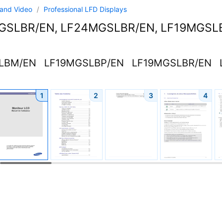
and Video
/
Professional LFD Displays
GSLBR/EN, LF24MGSLBR/EN, LF19MGSL
LBM/EN
LF19MGSLBP/EN
LF19MGSLBR/EN
1
2
3
4