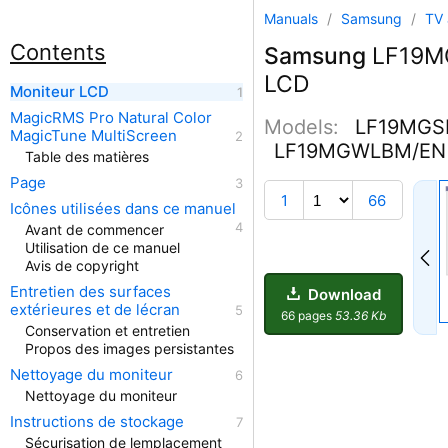
Manuals
/
Samsung
/
TV 
Contents
Samsung
LF19M
LCD
Moniteur LCD
MagicRMS Pro Natural Color
Models:
LF19MGS
MagicTune MultiScreen
LF19MGWLBM/EN
Table des matières
Page
1
66
Icônes utilisées dans ce manuel
Avant de commencer
Utilisation de ce manuel
Avis de copyright
Entretien des surfaces
Download
extérieures et de lécran
66 pages
53.36 Kb
Conservation et entretien
Propos des images persistantes
Nettoyage du moniteur
Nettoyage du moniteur
Instructions de stockage
Sécurisation de lemplacement