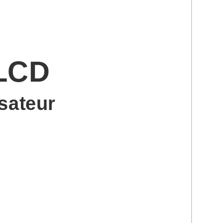
 LCD
isateur