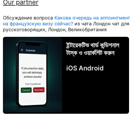
Our partner
Обсуждение вопроса
Какова очередь на аппоинтмент
на французскую визу сейчас?
из чата Лондон чат для
русскоговорящих, Лондон, Великобритания
ইন্টারেকটিভ থার্ড কন্ডিশনাল
টাস্ক ও ওয়ার্কশিট করুন
iOS Android