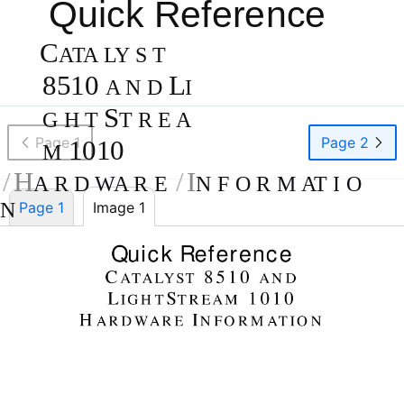
Quick Reference
C
ATA LY S T
8510
L
A N D
I
S
G H T
T R E A
Page 1
Page 2
1010
M
H
I
A R D WA R E
N F O R M AT I O
N
Page 1
Image 1