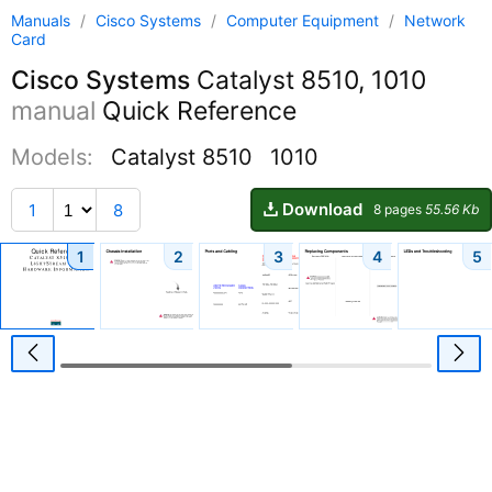
Manuals
/
Cisco Systems
/
Computer Equipment
/
Network
Card
Cisco Systems
Catalyst 8510, 1010
manual
Quick Reference
Models:
Catalyst 8510
1010
Download
1
8
8 pages
55.56 Kb
1
2
3
4
5