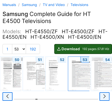
Manuals
/
Samsung
/
TV and Video
/
Televisions
Samsung
Complete Guide for HT
E4500 Televisions
Models:
HT-E4550/ZF
HT-E4500/ZF
HT-
E4550/EN
HT-E4500/XN
HT-E4500/EN
Download
1
192
192 pages
57.81 Kb
50
51
52
53
54