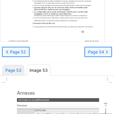
•
Si le périphérique HDMI (récepteur AV, téléviseur) n'est pas compatible avec les formats compressés
(Dolby digital, DTS), le signal audio sera émis en sortie au format PCM.
•
Les DVD n’ont pas habituellement de fonctionnalité audio BONUSVIEW ni d’effet sonore de navigation.
•
Certains disques
Blu-ray
ne sont pas dotés de fonctionnalité audio
BONUSVIEW ni d’effet sonore de navigation.
•
La configuration de la sortie numérique n’affecte pas la sortie audio
analogique (G/D) ou HDMI de votre téléviseur.
Elle affecte les sorties audio optique et HDMI lorsque l'appareil est connecté à un récepteur AV.
•
Si vous lisez des pistes de son audio MPEG, le signal audio sera émis en sortie au format PCM
indépendamment de vos sélections de sortie numérique (PCM ou Bitstream).
Connexion Internet
BD-Live
•
Il est possible que la connexion Internet soit limitée lorsque vous utilisez des contenus
BD-LIVE.
Français
53
HT-E4500_XU_FRA_0316.indd
53
2012-03-16
오후
4:51:26
Page 52
Page 54
Page 53
Image 53