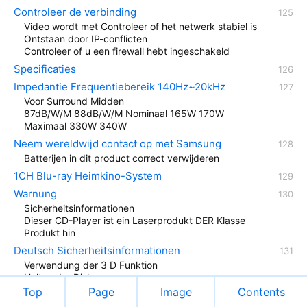
Controleer de verbinding
Video wordt met Controleer of het netwerk stabiel is
Ontstaan door IP-conflicten
Controleer of u een firewall hebt ingeschakeld
Specificaties
Impedantie Frequentiebereik 140Hz~20kHz
Voor Surround Midden
87dB/W/M 88dB/W/M Nominaal 165W 170W
Maximaal 330W 340W
Neem wereldwijd contact op met Samsung
Batterijen in dit product correct verwijderen
1CH Blu-ray Heimkino-System
Warnung
Sicherheitsinformationen
Dieser CD-Player ist ein Laserprodukt DER Klasse
Produkt hin
Deutsch Sicherheitsinformationen
Verwendung der 3 D Funktion
Halten der Disks
Top
Page
Image
Contents
Lizenz