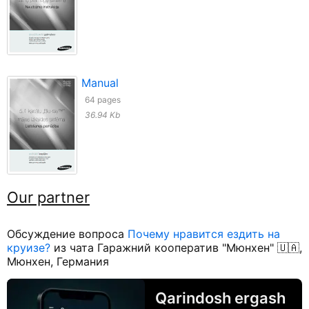
Manual
64 pages
36.94 Kb
Our partner
Обсуждение вопроса
Почему нравится ездить на
круизе?
из чата Гаражний кооператив "Мюнхен" 🇺🇦,
Мюнхен, Германия
Qarindosh ergash