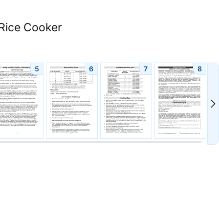
 Rice Cooker
5
6
7
8