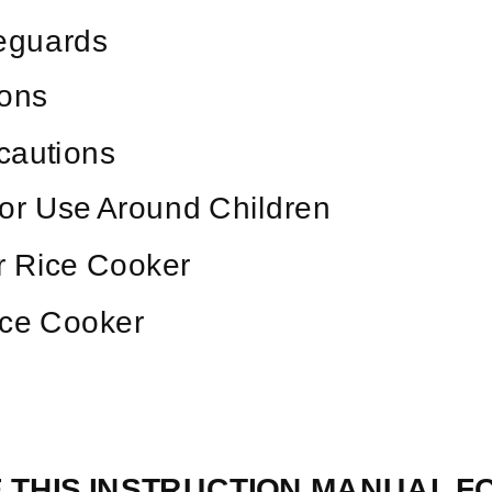
feguards
ions
ecautions
or Use Around Children
r Rice Cooker
ice Cooker
 THIS INSTRUCTION MANUAL 