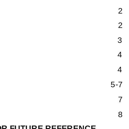
2
2
3
4
4
5-7
7
8
FOR FUTURE REFERENCE