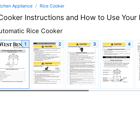
itchen Appliance
/
Rice Cooker
Cooker Instructions and How to Use Your
utomatic Rice Cooker
1
2
3
4