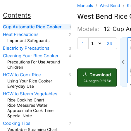
Manuals
/
West Bend
/
K
Contents
West Bend
Rice 
Cup Automatic Rice Cooker
Models:
12-Cup A
Heat Precautions
Important Safeguards
1
24
Electricity Precautions
Cleaning Your Rice Cooker
Precautions For Use Around
Children
Download
HOW to Cook Rice
Using Your Rice Cooker
24 pages
9.19 Kb
Everyday Use
HOW to Steam Vegetables
Rice Cooking Chart
Rice Measures Water
Approximate Cook Time
Special Note
Cooking Tips
Vegetable Steaming Chart