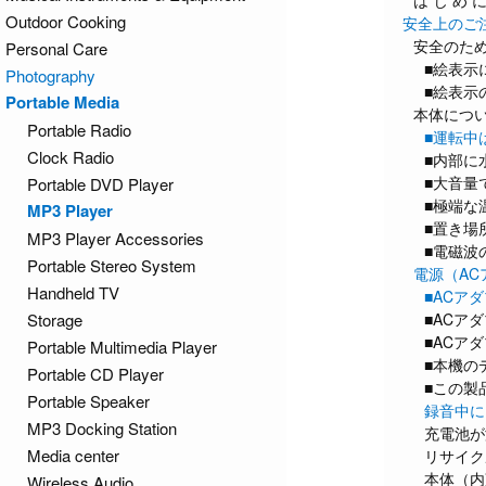
は じ め 
Outdoor Cooking
安全上のご
安全のた
Personal Care
■絵表示
Photography
■絵表示
Portable Media
本体につ
Portable Radio
■運転中
Clock Radio
■内部に
■大音量
Portable DVD Player
■極端な
MP3 Player
■置き場
MP3 Player Accessories
■電磁波
Portable Stereo System
電源（AC
Handheld TV
■ACア
Storage
■ACア
■ACア
Portable Multimedia Player
■本機の
Portable CD Player
■この製
Portable Speaker
録音中に
MP3 Docking Station
充電池が
Media center
リサイク
本体（内
Wireless Audio