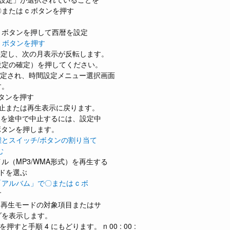
または c ボタンを押す
 p ボタンを押して西暦を設定
c ボタンを押す
決定し、次の月表示が反転します。
設定の確定）を押してください。
設定され、時間設定メニュー選択画面
す。
ボタンを押す
停止または再生表示に戻ります。
定を途中で中止するには、設定中
ボタンを押します。
態とスイッチ/ボタンの割り当て
む
ル（MP3/WMA形式）を再生する
ドを選ぶ
アルバム」で〇または c ボ
す
た再生モードの対象項目またはサ
ダを表示します。
を押すと手順 4 にもどります。 n 00 : 00 :