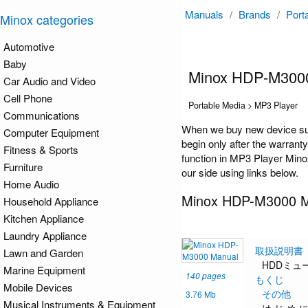
Manuals
/
Brands
/
Port
Minox categories
Automotive
Baby
Minox HDP-M300
Car Audio and Video
Cell Phone
Portable Media > MP3 Player
Communications
When we buy new device suc
Computer Equipment
begin only after the warrant
Fitness & Sports
function in MP3 Player Mino
Furniture
our side using links below.
Home Audio
Minox HDP-M3000 M
Household Appliance
Kitchen Appliance
Laundry Appliance
取扱説明書
Lawn and Garden
HDDミュ
Marine Equipment
140 pages
もくじ
Mobile Devices
その他
3.76 Mb
Musical Instruments & Equipment