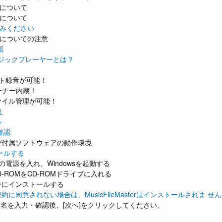
について
について
みください
についての注意
認
ージックプレーヤーとは？
クト録音が可能！
ーナー内蔵！
ァイル管理が可能！
え
ル
確認
び付属ソフトウェアの動作環境
ールする
の電源を入れ、Windowsを起動する
D-ROMをCD-ROMドライブに入れる
ンにインストールする
約に同意されない場合は、MusicFileMasterはインストールされま 
ー名を入力・確認後、[次へ]をクリックしてください。