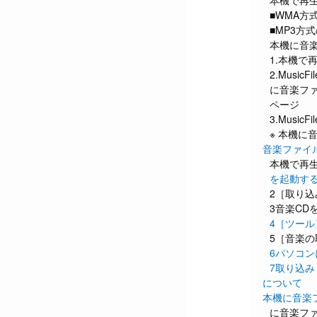
本機で再
■WMA方
■MP3方
本機に音
1.本機で
2.Musi
に音楽フ
ページ
3.Musi
※ 本機に
音楽ファイ
本機で再生
を起動す
2［取り
3音楽CD
4［ツー
5［音楽
6パソコ
7取り込
について
本機に音楽
に音楽フ