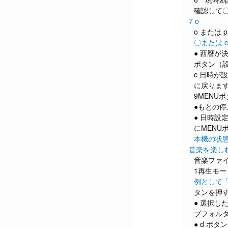
確認して〇
7 o
o または
〇または 
● 西暦が
ボタン（
c 日時が
に戻りま
9MENU
●もとの
● 日時設
にMENU
本機の状
音楽を楽し
音楽ファイ
1再生モー
例として「
タンを押
● 選択し
ブフォル
● d ボタン