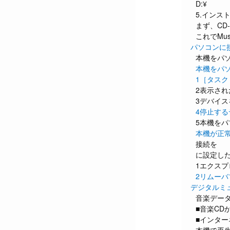
D:¥
5.イン
まず、CD
これでMus
パソコンに
本機をパ
本機をパ
1［タス
2表示さ
3デバイ
4停止す
5本機を
本機が正
接続を
に設定し
1エクス
2リムー
デジタルミ
音楽デー
■音楽CD
■インター