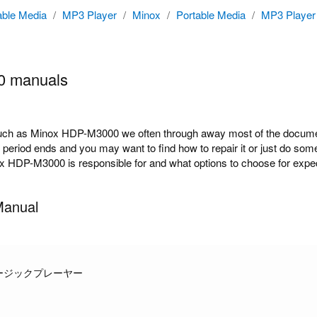
able Media
/
MP3 Player
/
Minox
/
Portable Media
/
MP3 Player
0 manuals
h as Minox HDP-M3000 we often through away most of the document
y period ends and you may want to find how to repair it or just do s
x HDP-M3000 is responsible for and what options to choose for expect
anual
ージックプレーヤー