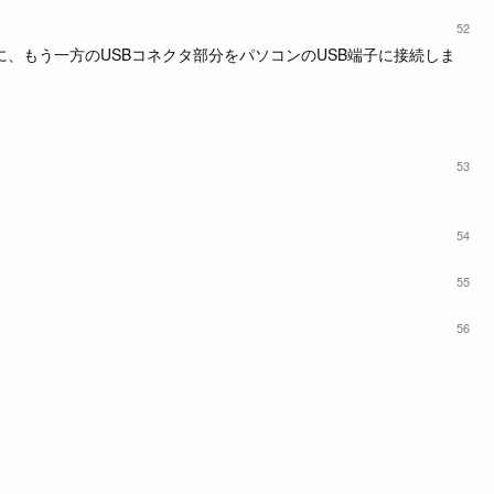
52
部に、もう一方のUSBコネクタ部分をパソコンのUSB端子に接続しま
53
54
55
56