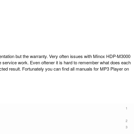
ation but the warranty. Very often issues with Minox HDP-M3000
ome service work. Even oftener it is hard to remember what does each
ed result. Fortunately you can find all manuals for MP3 Player on
1
2
3