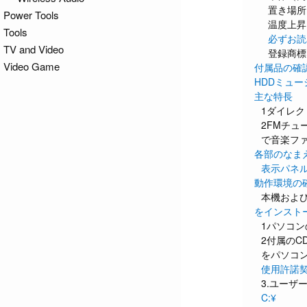
置き場所
Power Tools
温度上昇
Tools
必ずお読
TV and Video
登録商標
Video Game
付属品の確
HDDミュ
主な特長
1ダイレ
2FMチュ
で音楽フ
各部のなま
表示パネ
動作環境の
本機およ
をインスト
1パソコン
2付属のC
をパソコ
使用許諾契
3.ユーザ
C:¥