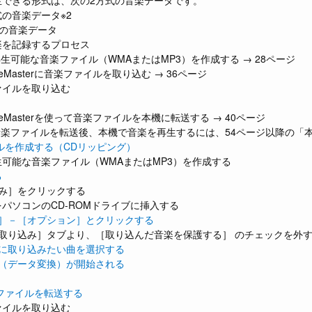
生できる形式は、次の2方式の音楽データです。
式の音楽データ※2
式の音楽データ
楽を記録するプロセス
再生可能な音楽ファイル（WMAまたはMP3）を作成する → 28ページ
cFileMasterに音楽ファイルを取り込む → 36ページ
ァイルを取り込む
cFileMasterを使って音楽ファイルを本機に転送する → 40ページ
音楽ファイルを転送後、本機で音楽を再生するには、54ページ以降の「
ルを作成する（CDリッピング）
可能な音楽ファイル（WMAまたはMP3）を作成する
る
込み］をクリックする
をパソコンのCD-ROMドライブに挿入する
ル］－［オプション］とクリックする
の取り込み］タブより、［取り込んだ音楽を保護する］ のチェックを外
ンに取り込みたい曲を選択する
み（データ変換）が開始される
ファイルを転送する
ァイルを取り込む