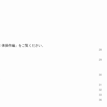
本 体操作編」をご覧ください。
28
29
30
す
31
32
33
36