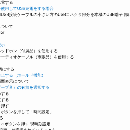
充電する
使用してUSB充電をする場合
USB接続ケーブルの小さい方のUSBコネクタ部分を本機のUSB端子 
について
NG”
表示
ヘッドホン（付属品）を使用する
オーディオケーブル（市販品）を使用する
切にする
防止する（ホールド機能）
画面表示について
ビープ音）の有無を選択する
節する
定する
を押す
 p ボタンを押して「時間設定」
る
は c ボタンを押す 現時刻設定
刻設定」が選択されていることを