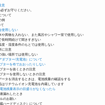
に
注意
め必ずお守りください。
について
の例
いて
は使用しない
水や異物を入れない、また風呂やシャワー室で使用しない
で長時間続けて聞きすぎない
温度・湿度条件のもとでは使用しない
所に注意
の強い場所では使用しない
アダプター/充電池）について
ダプターを布でおおったりしない
ダプターを抜くときの注意
ダプターを使用しないときの注意
データを消去するときは、電池残量の確認をする
品はリチウムイオン充電池を内蔵しています
電池残量表示の目盛りがなくなったら
液漏れしたとき
ルのお願い
蔵ハードディスク）について