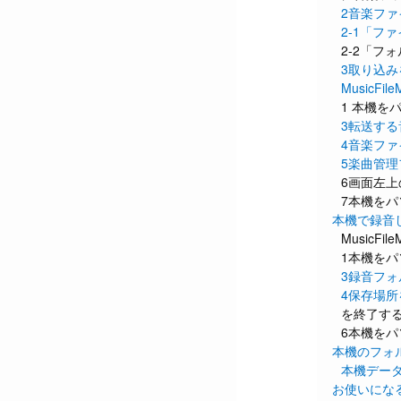
2音楽フ
2-1「フ
2-2「フ
3取り込み
MusicF
1 本機を
3転送す
4音楽フ
5楽曲管
6画面左上の
7本機を
本機で録音
MusicF
1本機をパ
3録音フ
4保存場所
を終了す
6本機を
本機のフォ
本機デー
お使いにな