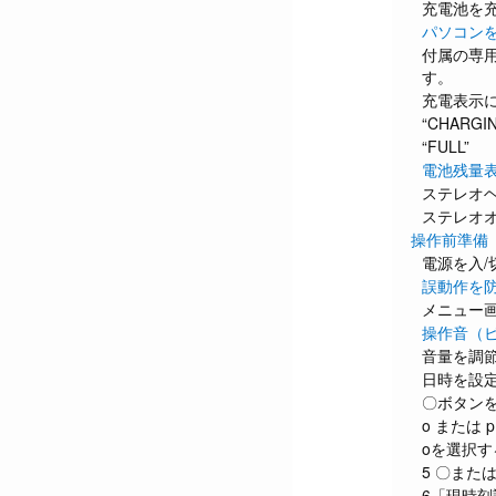
充電池を
パソコンを
付属の専用
す。
充電表示
“CHARGI
“FULL”
電池残量
ステレオ
ステレオ
操作前準備
電源を入/
誤動作を
メニュー
操作音（
音量を調
日時を設
〇ボタン
o または
oを選択す
5 〇また
6「現時