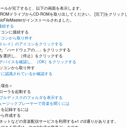
ストールが完了すると、以下の画面を表示します。
-ROMドライブからCD-ROMを取り出してください。 [完了]をクリ
icFileMasterがインストールされました。
接続する
ソコンに接続する
ソコンから取り外す
クトレイ］のアイコンをクリックする
れた「ハードウェアの…」をクリックする
スを選択し、［停止］をクリックする
るデバイスを確認し、［OK］をクリックする
パソコンから取り外す
常に認識されているか確認する
た場合＞
プローラを起動する
バブルディスクのフォルダを表示する
ュージックプレーヤーで音楽を聞くには
タを記録するには
から作成する
ネットなどの音楽配信サービスを利用する※1 の2通りがあります。