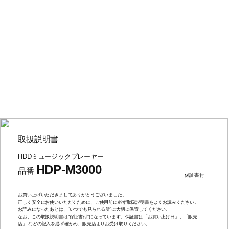
取扱説明書
HDD
ミュージックプレーヤー
HDP-M3000
品番
保証書付
お買い上げいただきましてありがとうございました。
正しく安全にお使いいただくために、ご使用前に必ず取扱説明書をよくお読みください。
お読みになったあとは、
“
いつでも見られる所
”
に大切に保管してください。
なお、この取扱説明書は
“
保証書付
”
になっています。保証書は「お買い上げ日」、「販売
店」 などの記入を必ず確かめ、販売店よりお受け取りください。