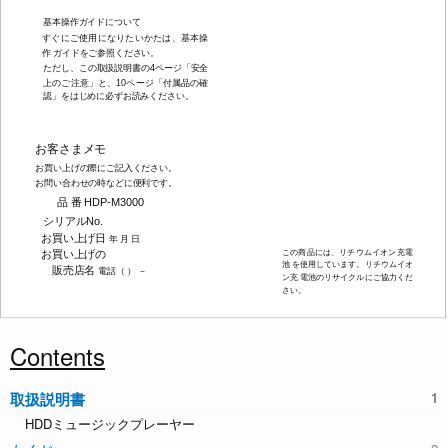
基本操作ガイドについて
すぐにご使用になりたいかたは、基本操
作 ガイドをご参照ください。
ただし、この取扱説明書の
4
ページ「安全
上のご注意」と、
10
ページ「付属品の確
認」をはじめに必ずお読みください。
お客さまメモ
お買い上げの際にご記入ください。
お問い合わせの時などに便利です。
品 番
HDP-M3000
シリアル
No.
お買い上げ日
年 月 日
この商品には、リチウムイオン充電
お買い上げの
池 を使用しています。リチウムイオ
販売店名
電話（ ） －
ン充 電池のリサイクルにご協力くだ
さい。
Contents
取扱説明書
HDDミュージックプレーヤー