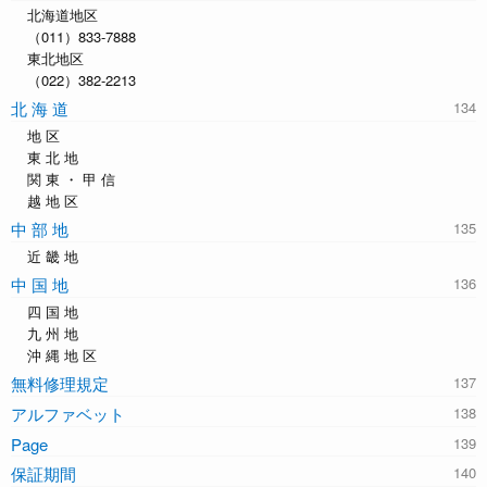
北海道地区
（011）833-7888
東北地区
（022）382-2213
北 海 道
地 区
東 北 地
関 東 ・ 甲 信
越 地 区
中 部 地
近 畿 地
中 国 地
四 国 地
九 州 地
沖 縄 地 区
無料修理規定
アルファベット
Page
保証期間