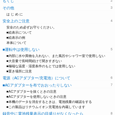
もくじ
その他
は じ め に
安全上のご注意
安全のため必ずお守りください。
■絵表示について
■絵表示の例
本体について
■運転中は使用しない
■内部に水や異物を入れない、また風呂やシャワー室で使用しない
■大音量で長時間続けて聞きすぎない
■極端な温度・湿度条件のもとでは使用しない
■置き場所に注意
電源（ACアダプター/充電池）について
■ACアダプターを布でおおったりしない
■ACアダプターを抜くときの注意
■ACアダプターを使用しないときの注意
■本機のデータを消去するときは、電池残量の確認をする
■この製品はリチウムイオン充電池を内蔵しています
録音中に電池残量表示の目盛りがなくなったら