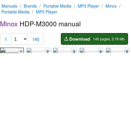
Manuals
/
Brands
/
Portable Media
/
MP3 Player
/
Minox
/
Portable Media
/
MP3 Player
Minox
HDP-M3000 manual
Download
1
140
140 pages, 3.76 Mb
1
2
3
4
5