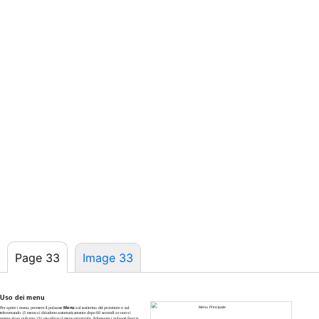
Page 33
Image 33
Uso dei menu
Per aprire i menu, premere il pulsante
Menu
sul tastierino del proiettore o sul
Menu Principale
telecomando. (I menu si chiudono automaticamente dopo 60 secondi se non si
preme alcun pulsante.) Si visualizza il menu principale. Adoperare i pulsanti freccia