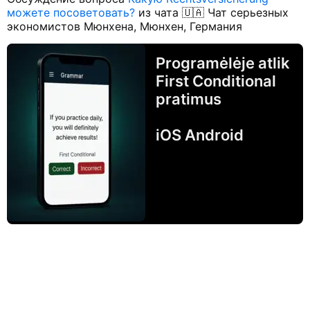
можете посоветовать?
из чата 🇺🇦 Чат серьезных
экономистов Мюнхена, Мюнхен, Германия
Programėlėje atlik
First Conditional
pratimus
iOS Android