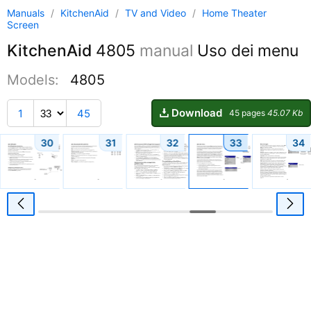
Manuals
/
KitchenAid
/
TV and Video
/
Home Theater
Screen
KitchenAid
4805
manual
Uso dei menu
Models:
4805
Download
1
45
45 pages
45.07 Kb
30
31
32
33
34