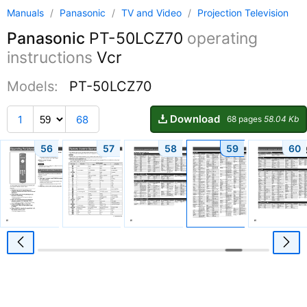
Manuals
/
Panasonic
/
TV and Video
/
Projection Television
Panasonic
PT-50LCZ70
operating
instructions
Vcr
Models:
PT-50LCZ70
Download
1
68
68 pages
58.04 Kb
56
57
58
59
60