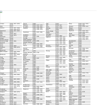
VCR (
)
Brand
Code
Brand
Code
Brand
Code
Brand
Code
A-Mark
0000, 0037, 0240,
Gemini
0060
NAD
0240
Sharp
0048, 0047, 0032,
0278
0000, 0807
Genexxa
0000, 0037, 0278
NEC
0038, 0067
ABS
1972
Shintom
0000, 0039, 0240
Go Video
0240, 0432, 0614
Nikko
0037, 0278
Admiral
0039, 0047, 0048,
Shogun
0240
GoldStar
0000, 0035, 0037,
Nikkodo
0037, 0278
0060, 0209, 0479
0038, 0039, 0278,
Siemens
0037
Nishi
0240
Adventura
0000, 0037, 0240
1237
Signature
0000, 0035, 0037,
Niveus Media
1972
Aiko
0278
Goodmans
0000, 0037, 0081,
0048, 0060, 0479
Noblex
0240
0278
Aiwa
0000, 0037
Singer
0037, 0240
Northgate
1972
Gradiente
0000
Alba
0209, 0278
Sonic Blue
0614, 0616
Olympus
0035, 0162
Granada
0042, 0081
Alienware
1972
Sony
0000, 0032, 0033,
Optimus
0000, 0035, 0037,
Grundig
0081
0035, 0047, 0067,
Allegro
0039
0047, 0048, 0162,
0636, 1232, 1972
Harley Davidson
0000
America Action
0278
0240, 0432, 1062
Soundmaster
0000
Harman/Kardon
0038, 0081
American High
0035, 0081
Orion
0000, 0002, 0121,
Stack 9
1972
Hewlett Packard
1972
0184, 0209, 0240,
Amstrad
0000
STS
0042
0278, 0479, 1479
HI-Q
0000, 0035, 0047
Asha
0240
Panama
0035
SV2000
0000
Hitachi
0000, 0035, 0037,
Astra
0035, 0240
0042, 0045, 0089
Panasonic
0000, 0035, 0162,
SVA
0000
Audiovox
0037, 0038, 0278
0225, 0614, 0616,
Howard
1972
Sylvania
0000, 0035, 0043,
Avis
0000
1035, 1062, 1244
Computers
0081, 1781
Beaumark
0240
Penney
0000, 0035, 0037,
HP
1972
Symphonic
0000, 0002, 0240
Bell & Howell
0000, 0035, 0039,
0038, 0042, 0047,
Hughes Network
0042, 0739
Systemax
1972
0048, 0479
0067, 0081, 0162,
Systems
Tagar Systems
1972
Broksonic
0002, 0121, 0209,
0240, 1035, 1237
Humax
0739
Tandy
0000
0479, 1479
Pentax
0042
Hush
1972
Tatung
0000, 0048, 0067,
Calix
0037
Philco
0000, 0035, 0081,
Hytek
0000, 0047
0081
Candle
0037, 0038
0209, 0479
iBUYPOWER
1972
Teac
0000, 0067
Canon
0035
Philips
0000, 0035, 0048,
ITT Nokia
0240
Technics
0000, 0035, 0037,
Capehart
0002
0045, 0081, 0162,
0162
Janeil
0240
0209, 0616, 0618,
Carrera
0240
Teknika
0000, 0035, 0037
Jensen
0067
0739
Carver
0035, 0081
Telecorder
0240
JVC
0067
Pilot
0037
CCE
0278
Tevion
0479
Pioneer
0042, 0067, 0081,
KEC
0037, 0278
Cineral
0278
0162
Thomas
0000, 0002
Kenwood
0038, 0067
Citizen
0000, 0035, 0037,
Polk Audio
0081
Thomson
0060
Kodak
0035, 0037
0209, 0240, 0278,
Portland
0278
Tisonic
0278
0479, 1278
KTV
0000
Profitronic
0240
Tivo
0618, 0636, 0739,
Classic
0037
LG
0037, 0038, 0240
1996
Proscan
0060, 1060
Colortyme
0035, 0045, 0060,
Linksys
1972
TMK
0000, 0240
Protec
0000
0278
Lloyd’s
0000, 0038, 0240
TNIX
0037
Pulsar
0039, 0240, 0278
Colt
0000
Loewe
0081
Tocom
0240
Pulser
0240
Craig
0037, 0047, 0240
Logik
0000, 0240
Toshiba
0000, 0043, 0045,
Criterion
0000
Quartz
0035, 0047
Lumatron
0278
0209, 0240, 0845,
Crosley
0000, 0035, 0081
Quasar
0002, 0035, 0162,
LXI
0000, 0037, 0042,
1008, 1145, 1972,
1035
Crown
0278
0067
1996
RadioShack
0000, 0035, 0037,
Curtis Mathes
0000, 0035, 0060,
M Electronic
0240
Tosonic
0278
0047, 0048, 0162,
0162, 0240, 0278,
Magnasonic
0000, 0037, 0240,
Totevision
0037, 0240
0240
0432, 1035
0278, 1278
Touch
1972
Radix
0037
Cybernex
0240
Magnavox
0000, 0035, 0037,
Trix
0037
Randex
0037
CyberPower
1972
0039, 0048, 0081,
Ultra
0045, 0278
RCA
0000, 0035, 0042,
0240, 0618, 1781
Daewoo
0037, 0045, 0278,
0045, 0048, 0060,
Unitech
0240
Magnin
0240
1278
0240, 0807, 0880,
Vector
0045
Daytron
0037, 0278
Marantz
0035, 0038, 0081
1035, 1060
Vector Research
0038, 0184
Dell
1972
Marta
0037
Realistic
0000, 0035, 0037,
Victor
0067
Denon
0042, 0081
Matsui
0037, 0209
0047, 0048, 0121,
Video Concepts
0045
DirecTV
0739
Matsushita
0035, 0162, 0081
0162, 0240, 0278
Videomagic
0037
Dual
0000
Media Center PC
1972
ReplayTV
0614, 0616
Videosonic
0000, 0240
Durabrand
0038, 0039
MEI
0035
Ricavision
1972
Viewsonic
1972
Dynatech
0000, 0240
Memorex
0000, 0035, 0037,
Runco
0039
0039, 0162, 0047,
Villain
0000