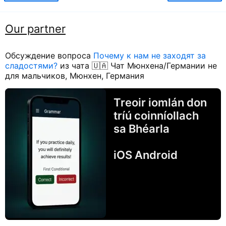
Our partner
Обсуждение вопроса
Почему к нам не заходят за
сладостями?
из чата 🇺🇦 Чат Мюнхена/Германии не
для мальчиков, Мюнхен, Германия
Treoir iomlán don
tríú coinníollach
sa Bhéarla
iOS Android