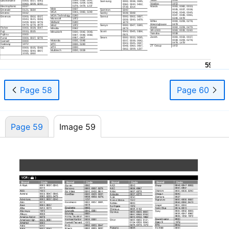
Electrohome
0000, 0037, 0043,
Samsung
0000, 0038, 0045,
0048, 0209, 0240,
0060, 0209, 0240
Voodoo
1972
0060, 0240, 0432,
0278, 0479, 1237
Electrophonic
0037
Wards
0000, 0060, 0033,
0739, 1014
Metz
0037
0035, 0037, 0038,
Emerald
0121, 0184
Samtron
0240
MGA
0043, 0060, 0240
0042, 0043, 0045,
Emerex
0032
Sanky
0039, 0048
Information
0047, 0048, 0081,
MGN Technology
0240
Emerson
0000, 0002, 0037,
Sansui
0000, 0002, 0067,
0240, 0479
Microsoft
1972
0043, 0121, 0184,
0209, 0240, 0479,
White
0000, 0209, 0278,
0209, 0240, 0278,
Midland
0240
1479
Westinghouse
0479
0479, 1278, 1479
Mind
1972
Sanyo
0000, 0047, 0240,
World
0002, 0209, 0479
Fisher
0000, 0039, 0047
0479
Minolta
0042
XR-1000
0000, 0035, 0240
Fuji
0033, 0035
Scott
0043, 0045, 0184,
Mitsubishi
0000, 0042, 0043,
Yamaha
0038
0121
Fujitsu
0000
0047, 0048, 0060,
Zenith
0000, 0033, 0037,
Sears
0000, 0033, 0035,
0067, 0807
Funai
0000, 0037, 0278
0039, 0209, 0278,
0037, 0039, 0042,
Motorola
0035, 0048
Garrard
0000
0479, 1479
0043, 0045, 0047,
MTC
0000, 0240
Gateway
1972
0048, 0060, 0067,
ZT Group
1972
MTX
0000
GE
0000, 0035, 0048,
0162, 0209, 1237
Multitech
0000, 0039
0060, 0240, 0807,
1035, 1060
59
Page 58
Page 60
Page 59
Image 59