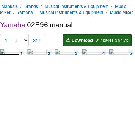
Manuals
/
Brands
/
Musical Instruments & Equipment
/
Music
Mixer
/
Yamaha
/
Musical Instruments & Equipment
/
Music Mixer
Yamaha
02R96 manual
Download
1
317
317 pages, 3.97 Mb
1
2
3
4
5