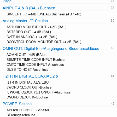
Page
AINPUT A & B (BAL) Buchsen
BINSERT I/O +4dB (UNBAL) Buchsen (AD 1–16)
Analog Master I/O-Sektion
ASTUDIO MONITOR OUT +4 dB (BAL)
BSTEREO OUT +4 dB (BAL)
C2TR IN ANALOG 1 +4 dB (BAL)
DCONTROL ROOM MONITOR OUT +4 dB (BAL)
OMNI OUT, Digital-Ein-/Ausgängeund Steueranschlüsse
AOMNI OUT +4dB (BAL)
BSMPTE TIME CODE INPUT-Buchse
CMTC TIME CODE INPUT-Anschluss
DUSB TO HOST-Anschluss
H2TR IN DIGITAL COAXIAL 2 &
I2TR IN DIGITAL AES/EBU
JWORD CLOCK OUT-Buchse
K WORD CLOCK 75Ω ON/OFF-Abschluss
LWORD CLOCK IN-Buchse
POWER-Sektion
APOWER ON/OFF-Schalter
BErdungsschraube