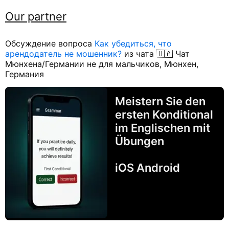
Our partner
Обсуждение вопроса
Как убедиться, что
арендодатель не мошенник?
из чата 🇺🇦 Чат
Мюнхена/Германии не для мальчиков, Мюнхен,
Германия
Meistern Sie den
ersten Konditional
im Englischen mit
Übungen
iOS Android