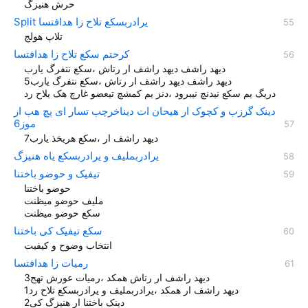
حرش هنيزگ
Split یرادربسکع تلاح زا هدافتسا
تلاپ هولج
کرحتم سکع تلاح زا هدافتسا
دیهد راشف دیهد راشف ار رتاش ،سکع نتفرگ یارب
دیهد راشف دیهد راشف ار رتاش ،سکع نتفرگ یارب5
دریگ یم سکع نیدنچ نیبرود ،دنز یم کمشچ تیعضو غارچ هک یلاح رد
دینک گرزب و کچوک ار هیحان ات دیناخرچب تسار ای پچ هب ار
موز6
دیهد راشف ار ،سکع هریخذ یارب7
یرادربملیف و یرادربسکع یاه هنیزگ
تیفیک و حوضو باختنا
حوضو باختنا
ملیف حوضو میظنت
سکع حوضو میظنت
سکع تیفیک کی باختنا
انتخاب وضوح و کیفیت
رمیات زا هدافتسا
دیهد راشف ار رتاش همکد ،رمیات عورش تهج3
دیهد راشف ار همکد ،یرادربملیف و یرادربسکع تلاح رد1
دینک باختنا ار هنیزگ کی2