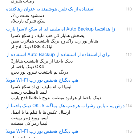
رمیات هنیزگ
استفاده از یک تلفن هوشمند به عنوان رهاکننده
،دنمشوه نفلت رد7
،سکع نتفرگ یارب8
اه ملیف ای اه سکع لاسرا یارب Auto Backup زا هدافتسا
یصخش هنایار کی هب ملیف و سکع لاسرا
هنایار یور رب راکدوخ یریگ نابیتشپ همانرب بصن
دینک ادج ار USB لباک4
استفاده از Auto Backup برای اراستفاده از استفاده از
دینک باختنا ار یریگ نابیتشپ هنایار3
دينک باختنا ار OK4
دریگ یم نابیتشپ نیبرود یور دیدج
موبلآ Wi-Fi هب ،یگناخ هحفص یور رب
لیمیا اب اه ملیف ای اه سکع لاسرا
لیمیا تامیظنت رییغت
دینک باختنا ار هرابود میظنت ،دوخ تاعلاطا فذح یارب
دینک باختنا ار OK ،دوش یم نایامن وشزاب هرجنپ هک یماگنه 5
ارسال عکس ها یا فیلم ها با ایمیل
لیمیا روبع زمر رییغت
لیمیا زمر کی میظنت
موبلآ Wi-Fi هب ،یگناخ هحفص یور رب
ديهد راشف ار