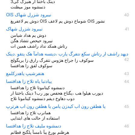
دینک باختنا ار هنیزگ کی3
دنمشوه موز میظنت
OIS نیبرود شزرل شهاک
دوش یم لاعفریغ OIS شوماخ دوش یم لاعف OIS نشور
نیبرود شزرل شهاک
دوش یم هداد شیامن
نیبرود حیحص نتشاد هگن
رتاش همکد نداد راشف همین ات
دیهد راشف ار رتاش سکع نتفرگ یارب ،دیتسه هدامآ هک یتقو .دینک
سوکوف زا جراخ هژوس نتفرگ رارق زا یریگولج
سوکوف لفق زا هدافتسا
هتفرشیپ یاهدرکلمع
ییادتبا یاه تلاح زا هدافتسا
دنمشوه کیتاموتا تلاح زا هدافتسا
دیورب هیلوا هب ،یگناخ هحفص یور رب1 دينک باختنا ار
دوب دهاوخ دیفم دنمشوه کیتاموتا تلاح
یا هطقن رون اب کیدزن یامن یا هطقن رون اب هرترپ
همانرب تلاح زا هدافتسا
استفاده از حالت های ابتدایی
دنمشوه مليف تلاح زا هدافتسا
هرظنم بورغ یبآ نامسآ یلگنج قطانم