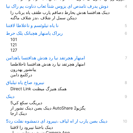
دوش یدرف تامدص ای یزوس شتآ ثعاب دناوت یم راک نیا
دینک هدافتسا هدش یحارط دصاقم یارب طقف یاه یرتاب زا
دینکن سمل ار شلاف ،ندز شلاف ماگنه
نا یاه تيلوئسم و تاعلاطا لاقتنا
ربراک یامنهار هچباتک یلک حرط
101
121
127
امنهار هچرتفد نیا رد هدش هدافتسا یاهدامن
امنهار هچرتفد نیا رد هدش هدافتسا تاحلاطصا
ییانشور یهدرون
درکلمع دامن
نیبرود صاخ یاه تیلباق
Direct Link همکد هنیزگ میظنت
دینک
ديريگب سکع کي5
دينک بصن دينک نشور ار AutoShare یگژيو2
دينک ارجا
دينک بصن یارب ار اه لیاف ،نیبرود ای دنمشوه نفلت رد5
دینک باختنا نیبرود زا لاقتنا
دنمشوه نفلت یور ار Camera App