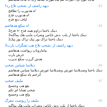
دیهد راشف ار ،شخپ تلاح رد1
اه هدنورپ زا تظافح
اه هدنورپ فذح
لیاف دنچ فذح
اه سکع هدهاشم
دینک باختنا دراوم همه فذح ← فذح2
دینک باختنا ار یلب ،دش نایامن وشزاب مایپ هک یماگنه3
دینک باختنا تراک یور یپک تراک یور یپک2
دیهد راشف ار ،شخپ تلاح هب تشگزاب یارب3
ییاماروناپ ریواصت هدهاشم
حرش یارب
هدش گرزب سکع نديرب
دیلاسا شیامن شخپ
دینک باختنا وشديلاسا عورش وشدیلاسا عورش دیلاسا شیامن هدهاشم
کرحتم یاه سکع هدهاشم
ملیف شخپ
بقع هب وجتسج
شخپ همادا اي ثکم
ولج هب وجتسج
ملیف زا ریوصت نتفرگ
دینک باختنا ار یلب ،دش نایامن وشزاب مایپ هک یماگنه