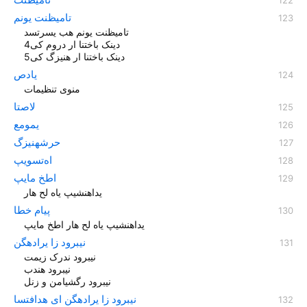
تامیظنت یونم
تامیظنت یونم هب یسرتسد
دینک باختنا ار دروم کی4
دینک باختنا ار هنیزگ کی5
یادص
منوی تنظیمات
لاصتا
یمومع
حرشهنيزگ
اه‌تسویپ
اطخ مایپ
یداهنشیپ یاه لح هار
پیام خطا
یداهنشیپ یاه لح هار اطخ مایپ
نیبرود زا یرادهگن
نیبرود ندرک زیمت
نیبرود هندب
نیبرود رگشیامن و زنل
نیبرود زا یرادهگن ای هدافتسا