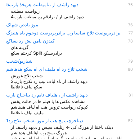
دیهد راشف ار ،تامیظنت هریخذ یارب5
ریواصت میظنت
دیهد راشف ار / ،رادقم ره میظنت یارب4
موز یادص شهاک
یرادربريوصت تلاح ساسا رب یرادربريوصت دوجوم یاه هنيزگ
کيدزن یامن بش رد یساکع
گزينه های
کرحتم سکع Split یرادربسکع
شیاریو/شخپ
شخپ تلاح رد اه ملیف ای اه سکع هدهاشم
شخپ تلاح عورش
دیهد راشف ار ،اه لیاف نیب رد تکرح یارب2
سکع لیاف تاعلاطا
دیهد راشف ار ،اهلياف نايم رد یياجباج یارب
مشاهده عکس ها یا فیلم ها در حالت پخش
کچوک ریواصت تروص هب اه لیاف هدهاشم
ملیف لیاف تاعلاطا
دیناخرچب پچ هب ار موز ،شخپ تلاح رد1
دینک باختنا ار هورگ کی ← رتلیف سپس و ،دیهد راشف ار
هورگ بسح رب اهلياف هدهاشم
لیاف عون ای ،خیرات لثم ییاه هورگ ساسا رب اه لیاف هدهاشم