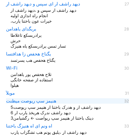
دیهد راشف ار ای سپس و دیهد راشف ار
دیهد راشف ار سپس و ،دیهد راشف ار
انجام راه اندازی اولیه
،خیرات عون باختنا یارب
یریگدای یاهدامن
یرادربسکع تاعلاطا
حرش
تسار تمس یرادربسکع یاه هنیزگ
یگناخ هحفص زا هدافتسا
یگناخ هحفص هب یسرتسد
Wi-Fi
تلاح هحفص یور یاهدامن
استفاده از صفحه خانگی
هیلوا
موبلآ
هنیمز سپ ریوصت میظنت
دیهد راشف ار و هدرک باختنا ار هنیمز سپ ریوصت5
دیهد راشف ندرک هریخذ یارب ار 6
دينک باختنا ار هنیمز سپ ریواصت ← رگشیامن3
اه ونم ای اه هنیزگ باختنا
دیهد راشف ار ،یلبق یونم هب تشگزاب یارب