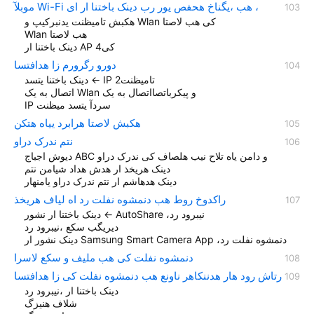
موبلآ Wi-Fi هب ،یگناخ هحفص یور رب دینک باختنا ار ای ،
هکبش تامیظنت یدنبرکیپ و Wlan کی هب لاصتا
Wlan هب لاصتا
دینک باختنا ار AP کی4
دورو رگرورم زا هدافتسا
دینک باختنا یتسد ← IP تامیظنت2
اتصال به یک Wlan و پیکرباتصااتصال به یک
IP سردآ یتسد میظنت
هکبش لاصتا هرابرد ییاه هتکن
نتم ندرک دراو
دیوش اجباج ABC و دامن یاه تلاح نیب هلصاف کی ندرک دراو
دینک هریخذ ار هدش هداد شیامن نتم
دينک هدهاشم ار نتم ندرک دراو یامنهار
راکدوخ روط هب دنمشوه نفلت رد اه لیاف هریخذ
دینک باختنا ار نشور ← AutoShare ،نیبرود رد
دیریگب سکع ،نیبرود رد
دینک نشور ار Samsung Smart Camera App ،دنمشوه نفلت رد
دنمشوه نفلت کی هب ملیف و سکع لاسرا
رتاش رود هار هدننکاهر ناونع هب دنمشوه نفلت کی زا هدافتسا
دینک باختنا ار ،نیبرود رد
شلاف هنیزگ