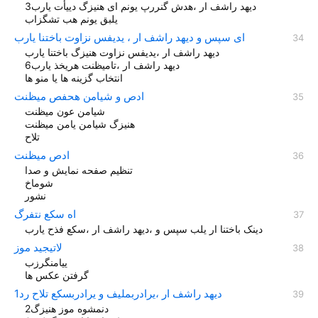
دیهد راشف ار ،هدش گنررپ یونم ای هنیزگ دییأت یارب3
یلبق یونم هب تشگزاب
ای سپس و دیهد راشف ار ، یدیفس نزاوت باختنا یارب
دیهد راشف ار ،یدیفس نزاوت هنیزگ باختنا یارب
دیهد راشف ار ،تامیظنت هریخذ یارب6
انتخاب گزینه ها یا منو ها
ادص و شیامن هحفص میظنت
شیامن عون میظنت
هنیزگ شیامن یامن میظنت
تلاح
ادص میظنت
تنظیم صفحه نمایش و صدا
شوماخ
نشور
اه سکع نتفرگ
دینک باختنا ار یلب سپس و ،دیهد راشف ار ،سکع فذح یارب
لاتیجید موز
ییامنگرزب
گرفتن عکس ها
دیهد راشف ار ،یرادربملیف و یرادربسکع تلاح رد1
دنمشوه موز هنیزگ2