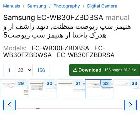
Manuals
/
Samsung
/
Photography
/
Digital Camera
Samsung
EC-WB30FZBDBSA
manual
هنیمز سپ ریوصت میظنت, دیهد راشف ار و
هدرک باختنا ار هنیمز سپ ریوصت5
Models:
EC-WB30FZBDBSA
EC-
WB30FZBDWSA
EC-WB30FZBDRSA
Download
1
156
156 pages
18.3 Kb
29
30
31
32
33