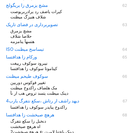
مشچ یزمرق زا یریگولج
کیرات یاضف رد یرادربریوصت
شلاف هنیزگ میظنت
تصویربرداری در فضای تاریک
مشچ یزمرق
حلاصا شلاف
هتسهآ ینامزمه
ISO تیساسح میظنت
ورکام زا هدافتسا
نیبرود سوکوف رییغت
کیتاموتا سوکوف زا هدافتسا
سوکوف طیحم میظنت
تغییر فوکوس دوربین
مک هلصاف راکدوخ میظنت
دينک ميظنت یتسد تروص هب ار نآ
دیهد راشف ار رتاش ،سکع نتفرگ یارب4
راکدوخ یبایدر سوکوف زا هدافتسا
هرهچ صیخشت زا هدافتسا
دنخبل زا سکع نتفرگ
اه هرهچ صیخشت
دینک باختنا لامرن ← هرهچ صیخشت2