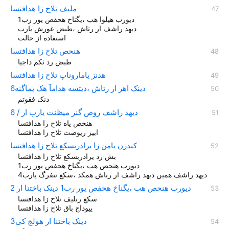
مليف تلاح زا هدافتسا
دیورب هیلوا هب ،یگناخ هحفص یور رب1
دیهد راشف ار رتاش ،طبض عورش یارب
استفاده از حالت
هنحص تلاح زا هدافتسا
طبض رد ثکم داجیا
هدنز یاماروناپ تلاح زا هدافتسا
دینک اهر ار رتاش ،دیتسه هدامآ هک یماگنه6
دنک فقوتم
دیهد راشف روص گنر میظنت یارب ار / 6
هنحص یاه تلاح زا هدافتسا
ابیز ریوصت تلاح زا هدافتسا
کيدزن یامن زا یرادربسکع تلاح زا هدافتسا
بش رد یرادربسکع تلاح زا هدافتسا
دیورب هنحص هب ،یگناخ هحفص یور رب1
دیهد راشف همین دیهد راشف ار رتاش همکد ،سکع نتفرگ یارب4
دیورب هنحص هب ،یگناخ هحفص یور رب1 دينک باختنا ار 2
سکع رتلیف تلاح زا هدافتسا
یيوداج باق تلاح زا هدافتسا
دینک باختنا ار هولج کی3