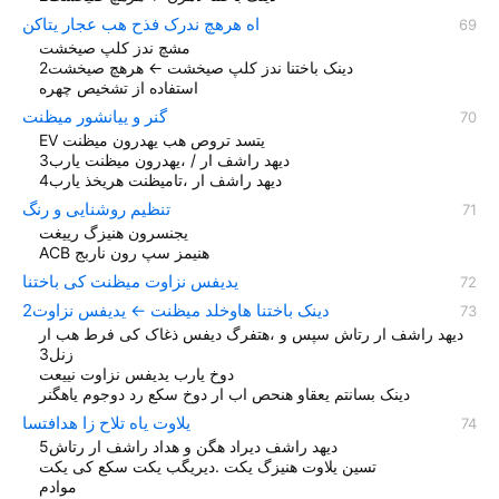
اه هرهچ ندرک فذح هب عجار یتاکن
مشچ ندز کلپ صیخشت
دینک باختنا ندز کلپ صیخشت ← هرهچ صیخشت2
استفاده از تشخیص چهره
گنر و ییانشور میظنت
EV یتسد تروص هب یهدرون میظنت
دیهد راشف ار / ،یهدرون میظنت یارب3
دیهد راشف ار ،تامیظنت هریخذ یارب4
تنظیم روشنایی و رنگ
یجنسرون هنیزگ رییغت
ACB هنیمز سپ رون ناربج
یدیفس نزاوت میظنت کی باختنا
دینک باختنا هاوخلد میظنت ← یدیفس نزاوت2
دیهد راشف ار رتاش سپس و ،هتفرگ دیفس ذغاک کی فرط هب ار
زنل3
دوخ یارب یدیفس نزاوت نییعت
دینک بسانتم یعقاو هنحص اب ار دوخ سکع رد دوجوم یاهگنر
یلاوت یاه تلاح زا هدافتسا
ديهد راشف ديراد هگن و هداد راشف ار رتاش5
تسین یلاوت هنیزگ یکت .دیریگب یکت سکع کی یکت
موادم