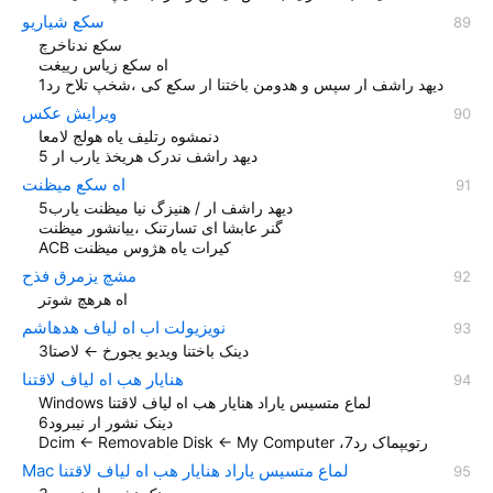
سکع شیاریو
سکع ندناخرچ
اه سکع زیاس رییغت
دیهد راشف ار سپس و هدومن باختنا ار سکع کی ،شخپ تلاح رد1
ویرایش عکس
دنمشوه رتلیف یاه هولج لامعا
دیهد راشف ندرک هریخذ یارب ار 5
اه سکع میظنت
دیهد راشف ار / هنیزگ نیا میظنت یارب5
گنر عابشا ای تسارتنک ،ییانشور میظنت
ACB کيرات یاه هژوس ميظنت
مشچ یزمرق فذح
اه هرهچ شوتر
نویزیولت اب اه لیاف هدهاشم
دینک باختنا ویدیو یجورخ ← لاصتا3
هنایار هب اه لیاف لاقتنا
Windows لماع متسیس یاراد هنایار هب اه لیاف لاقتنا
دینک نشور ار نیبرود6
Dcim ← Removable Disk ← My Computer ،رتویپماک رد7
Mac لماع متسیس یاراد هنایار هب اه لیاف لاقتنا