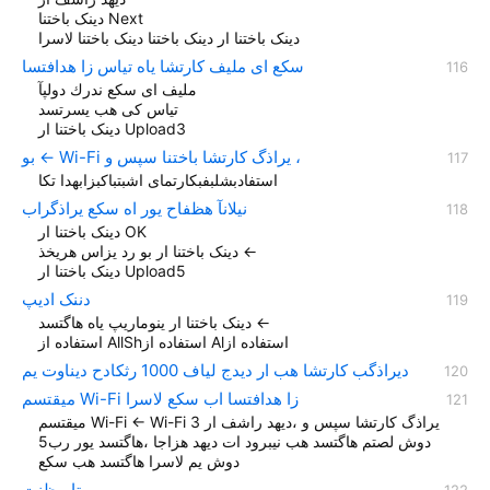
دینک باختنا Next
دینک باختنا ار دينک باختنا دینک باختنا لاسرا
سكع ای ملیف كارتشا یاه تیاس زا هدافتسا
ملیف ای سكع ندرك دولپآ
تیاس كی هب یسرتسد
دينک باختنا ار Upload3
بو ← Wi-Fi یراذگ کارتشا باختنا سپس و ،
استفادبشلبفبكارتمای اشبتباکبزابهدا تکا
نیلانآ هظفاح یور اه سکع یراذگراب
دینک باختنا ار OK
دینک باختنا ار بو رد یزاس هریخذ ←
دينک باختنا ار Upload5
دننک ادیپ
دینک باختنا ار ینوماریپ یاه هاگتسد ←
استفاده از AllShاستفاده از Alاستفاده از
دیراذگب کارتشا هب ار دیدج لیاف 1000 رثکادح دیناوت یم
میقتسم Wi-Fi زا هدافتسا اب سکع لاسرا
میقتسم Wi-Fi ← Wi-Fi یراذگ کارتشا سپس و ،دیهد راشف ار 3
دوش لصتم هاگتسد هب نیبرود ات دیهد هزاجا ،هاگتسد یور رب5
دوش یم لاسرا هاگتسد هب سکع
تامیظنت