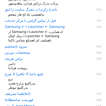
یرتاب ندرک ژراش هرابرد ییاهدومنهر
تامدخ زکرم اب نتفرگ سامت زا لبق
یداهنشیپ یاه لح هار تیعضو
قبل از تماس گرفتن با مرکز خدمات
Samsung ← i-Launcher ← Samsung
ار Samsung i-Launcher ← اه همانرب
دینک کیلک i-Launcher ← Samsung
یاهمليف اي اهسکع شيامن ناکما
نیبرود تاصخشم
مشخصات دوربین
یزاس هريخذ
دامن
ریوصت هزادنا
ضرع X عافترا X قمع داعبا
نزو
یدرکلمع ترارح هجرد
یدرکلمع تبوطر
تاحلاطصا تسرهف
فهرست صاصطلاحا
کرحتم‏ Jpeg Mjpeg