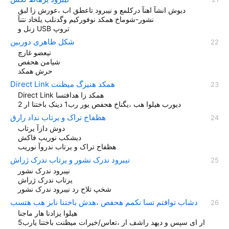
دیوش انشآ اهنآ درکلمع و نیبرود تاعطق اب ،عورش زا لبق
نشور-شوماخ همکد نوفورکیم وگدنلب یلخاد نتنآ
زنل و USB تروپ
شکل ظاهری دوربین
تیعضو غارچ
شيامن هحفص
حرش همکد
Direct Link همکد هنیزگ میظنت
Direct Link همکد زا هدافتسا
دیورب هیلوا هب ،یگناخ هحفص یور رب1 دينک باختنا ار 2
هظفاح تراک و یرتاب نداد رارق
دوش دازآ یرتاب
دیشکب نوریب فاکش
هظفاح تراک و یرتاب ندروآ نوریب
نیبرود ندرک نشور و یرتاب ندرک ژراش
نیبرود ندرک نشور
یرتاب ندرک ژراش
شخپ تلاح رد نیبرود ندرک نشور
دشاب توافتم تسا نکمم هحفص ،هدش باختنا نابز هب هتسب
هیلوا یزادنا هار ماجنا
ار ای سپس و دیهد راشف ار ،تعاس/خیرات میظنت باختنا یارب5