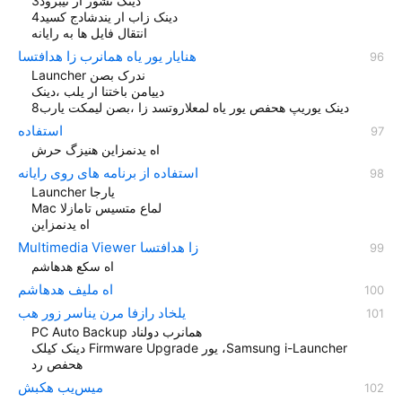
دینک نشور ار نیبرود3
دینک زاب ار یندشادج کسید4
انتقال فایل ها به رایانه
هنایار یور یاه همانرب زا هدافتسا
Launcher ندرک بصن
دییامن باختنا ار یلب ،دینک
دینک یوریپ هحفص یور یاه لمعلاروتسد زا ،بصن لیمکت یارب8
استفاده
اه یدنمزاين هنيزگ حرش
استفاده از برنامه های روی رایانه
Launcher یارجا
Mac لماع متسیس تامازلا
اه یدنمزاين
Multimedia Viewer زا هدافتسا
اه سکع هدهاشم
اه ملیف هدهاشم
یلخاد رازفا مرن یناسر زور هب
PC‎ Auto Backup همانرب دولناد
دینک کیلک Firmware Upgrade یور ،Samsung i-Launcher
هحفص رد
میس‌یب هکبش