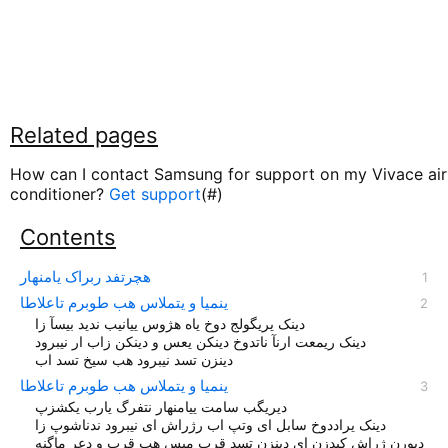
Related pages
How can I contact Samsung for support on my Vivace air
conditioner?
Get support
(#)
Contents
هچرتفد ربراک یامنهار
ینمیا و یتملاس هب طوبرم تاعلاطا
دینک یریگولج دوخ یاه هژوس ییانیب ندید بیسآ زا
دینک ریمعت ارنآ ناتدوخ دینکن یعس و دینکن زاب ار نیبرود
دینزن تسد نیبرود هب سیخ تسد اب
ديريگب سامت یيامنهار نتفرگ یارب یکشزپ
دینک یراددوخ سابل ای وتپ اب رژراش ای نیبرود ندناشوپ زا
دیورن ژراش کیدزن ای دینزن تسد قرب میس هب قرب و دعر ماگنه