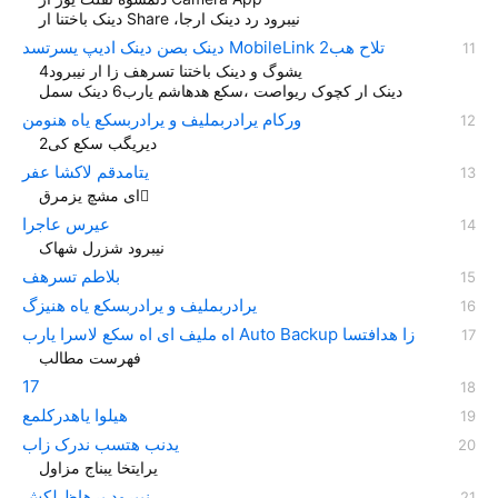
دینک باختنا ار Share ،نیبرود رد دينک ارجا
دينک بصن دینک ادیپ یسرتسد MobileLink تلاح هب2
یشوگ و دینک باختنا تسرهف زا ار نیبرود4
دینک ار کچوک ریواصت ،سکع هدهاشم یارب6 دینک سمل
ورکام یرادربملیف و یرادربسکع یاه هنومن
دیریگب سکع کی2
یتامدقم لاکشا عفر
ای مشچ یزمرق ً
عیرس عاجرا
نیبرود شزرل شهاک
بلاطم تسرهف
یرادربملیف و یرادربسکع یاه هنیزگ
اه ملیف ای اه سکع لاسرا یارب Auto Backup زا هدافتسا
17
هیلوا یاهدرکلمع
یدنب هتسب ندرک زاب
یرايتخا یبناج مزاول
نیبرود یرهاظ لکش