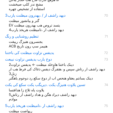
مشچ ندز کلپ صیخشت
استفاده از تشخیص چهره
دیهد راشف ار / ،یهدرون میظنت یارب3
گنر و ییانشور میظنت
EV یتسد تروص هب یهدرون میظنت
دیهد راشف ار ،تامیظنت هریخذ یارب4
تنظیم روشنایی و رنگ
یجنسرون هنیزگ رییغت
ACB هنیمز سپ رون ناربج
یدیفس نزاوت میظنت کی باختنا
دوخ یارب یدیفس نزاوت نییعت
دینک باختنا هاوخلد میظنت ← یدیفس نزاوت2
دیهد راشف ار رتاش سپس و ،هتفرگ دیفس ذغاک کی فرط هب ار
زنل3
دینک بسانتم یعقاو هنحص اب ار دوخ سکع رد دوجوم یاهگنر
تسین یلاوت هنیزگ یکت .دیریگب یکت سکع کی یکت
یلاوت یاه تلاح زا هدافتسا
ديهد راشف ديراد هگن و هداد راشف ار رتاش5
موادم
دیهد راشف ار ،تامیظنت هریخذ یارب5
ریواصت میظنت