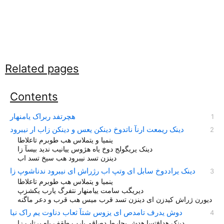
Related pages
Contents
هچرتفد ربراک یامنهار
دینک ریمعت ارنآ ناتدوخ دینکن یعس و دینکن زاب ار نیبرود
ینمیا و یتملاس هب طوبرم تاعلاطا
دینک یریگولج دوخ یاه هژوس ییانیب ندید بیسآ زا
دینزن تسد نیبرود هب سیخ تسد اب
دینک یراددوخ سابل ای وتپ اب رژراش ای نیبرود ندناشوپ زا
ديريگب سامت یيامنهار نتفرگ یارب یکشزپ
دیورن ژراش کیدزن ای دینزن تسد قرب میس هب قرب و دعر ماگنه
دوش یدرف تامدص ای یزوس شتآ ثعاب دناوت یم راک نیا
دینک هدافتسا هدش یحارط دصاقم یارب طقف یاه یرتاب زا