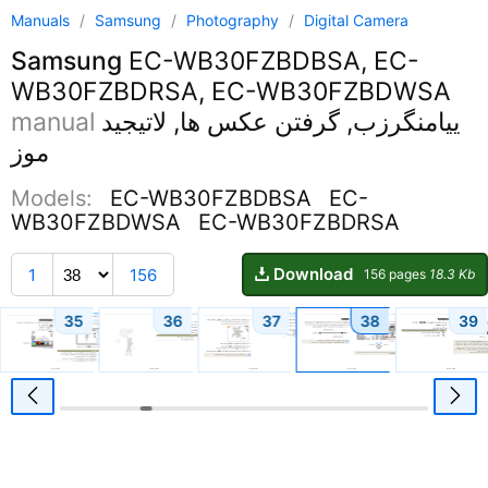
Manuals
/
Samsung
/
Photography
/
Digital Camera
Samsung
EC-WB30FZBDBSA, EC-
WB30FZBDRSA, EC-WB30FZBDWSA
ییامنگرزب, گرفتن عکس ها, لاتیجید
manual
موز
Models:
EC-WB30FZBDBSA
EC-
WB30FZBDWSA
EC-WB30FZBDRSA
Download
1
156
156 pages
18.3 Kb
35
36
37
38
39