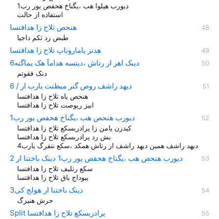
دیورب هیلوا هب ،یگناخ هحفص یور رب1
استفاده از حالت
هنحص تلاح زا هدافتسا
طبض رد ثکم داجیا
هدنز یاماروناپ تلاح زا هدافتسا
دینک اهر ار رتاش ،دیتسه هدامآ هک یماگنه6
دنک فقوتم
دیهد راشف روص گنر میظنت یارب ار / 6
هنحص یاه تلاح زا هدافتسا
ابیز ریوصت تلاح زا هدافتسا
دیورب هنحص هب ،یگناخ هحفص یور رب1
کيدزن یامن زا یرادربسکع تلاح زا هدافتسا
بش رد یرادربسکع تلاح زا هدافتسا
دیهد راشف همین دیهد راشف ار رتاش همکد ،سکع نتفرگ یارب4
دیورب هنحص هب ،یگناخ هحفص یور رب1 دينک باختنا ار 2
سکع رتلیف تلاح زا هدافتسا
یيوداج باق تلاح زا هدافتسا
دینک باختنا ار هولج کی3
حرش هنيزگ
Split یرادربسکع تلاح زا هدافتسا