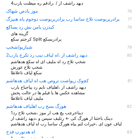
دیهد راشف ار / ،رادقم ره میظنت یارب4
موز یادص شهاک
یرادربريوصت تلاح ساسا رب یرادربريوصت دوجوم یاه هنيزگ
کيدزن یامن بش رد یساکع
گزينه های
کرحتم سکع Split یرادربسکع
شیاریو/شخپ
دیهد راشف ار ،اه لیاف نیب رد تکرح یارب2
شخپ تلاح رد اه ملیف ای اه سکع هدهاشم
شخپ تلاح عورش
سکع لیاف تاعلاطا
کچوک ریواصت تروص هب اه لیاف هدهاشم
دیهد راشف ار ،اهلياف نايم رد یياجباج یارب
مشاهده عکس ها یا فیلم ها در حالت پخش
ملیف لیاف تاعلاطا
هورگ بسح رب اهلياف هدهاشم
دیناخرچب پچ هب ار موز ،شخپ تلاح رد1
دینک باختنا ار هورگ کی ← رتلیف سپس و ،دیهد راشف ار
لیاف عون ای ،خیرات لثم ییاه هورگ ساسا رب اه لیاف هدهاشم
اه هدنورپ فذح