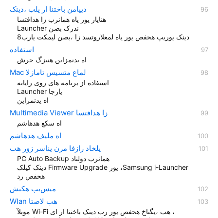
دییامن باختنا ار یلب ،دینک
هنایار یور یاه همانرب زا هدافتسا
Launcher ندرک بصن
دینک یوریپ هحفص یور یاه لمعلاروتسد زا ،بصن لیمکت یارب8
استفاده
اه یدنمزاين هنيزگ حرش
Mac لماع متسیس تامازلا
استفاده از برنامه های روی رایانه
Launcher یارجا
اه یدنمزاين
Multimedia Viewer زا هدافتسا
اه سکع هدهاشم
اه ملیف هدهاشم
یلخاد رازفا مرن یناسر زور هب
PC‎ Auto Backup همانرب دولناد
دینک کیلک Firmware Upgrade یور ،Samsung i-Launcher
هحفص رد
میس‌یب هکبش
Wlan هب لاصتا
موبلآ Wi-Fi هب ،یگناخ هحفص یور رب دینک باختنا ار ای ،