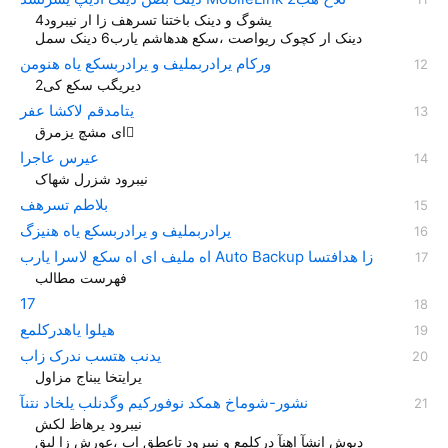
یشوگ و دینک باختنا تسرهف زا ار نیبرود4
دینک ار کچوک ریواصت ،سکع هدهاشم یارب6 دینک سمل
ورکام یرادربملیف و یرادربسکع یاه هنومن
دیریگب سکع کی2
یتامدقم لاکشا عفر
ای مشچ یزمرق ً
عیرس عاجرا
نیبرود شزرل شهاک
بلاطم تسرهف
یرادربملیف و یرادربسکع یاه هنیزگ
اه ملیف ای اه سکع لاسرا یارب Auto Backup زا هدافتسا
17
هیلوا یاهدرکلمع
یدنب هتسب ندرک زاب
یرايتخا یبناج مزاول
نشور-شوماخ همکد نوفورکیم وگدنلب یلخاد نتنآ
نیبرود یرهاظ لکش
دیوش انشآ اهنآ درکلمع و نیبرود تاعطق اب ،عورش زا لبق