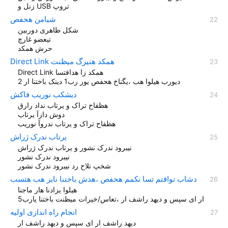
زنل و USB تروپ
شيامن هحفص
شکل ظاهری دوربین
تیعضو غارچ
حرش همکد
Direct Link همکد هنیزگ میظنت
Direct Link همکد زا هدافتسا
دیورب هیلوا هب ،یگناخ هحفص یور رب1 دينک باختنا ار 2
دیشکب نوریب فاکش
هظفاح تراک و یرتاب نداد رارق
دوش دازآ یرتاب
هظفاح تراک و یرتاب ندروآ نوریب
یرتاب ندرک ژراش
نیبرود ندرک نشور و یرتاب ندرک ژراش
نیبرود ندرک نشور
شخپ تلاح رد نیبرود ندرک نشور
دشاب توافتم تسا نکمم هحفص ،هدش باختنا نابز هب هتسب
هیلوا یزادنا هار ماجنا
ار ای سپس و دیهد راشف ار ،تعاس/خیرات میظنت باختنا یارب5
انجام راه اندازی اولیه
دیهد راشف ار ای سپس و دیهد راشف ار