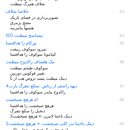
شلاف هنیزگ میظنت
حلاصا شلاف
تصویربرداری در فضای تاریک
مشچ یزمرق
هتسهآ ینامزمه
ISO تیساسح میظنت
ورکام زا هدافتسا
نیبرود سوکوف رییغت
کیتاموتا سوکوف زا هدافتسا
مک هلصاف راکدوخ میظنت
سوکوف طیحم میظنت
تغییر فوکوس دوربین
دينک ميظنت یتسد تروص هب ار نآ
دیهد راشف ار رتاش ،سکع نتفرگ یارب4
راکدوخ یبایدر سوکوف زا هدافتسا
اه هرهچ صیخشت
هرهچ صیخشت زا هدافتسا
دنخبل زا سکع نتفرگ
دینک باختنا لامرن ← هرهچ صیخشت2
دینک باختنا ندز کلپ صیخشت ← هرهچ صیخشت2
اه هرهچ ندرک فذح هب عجار یتاکن