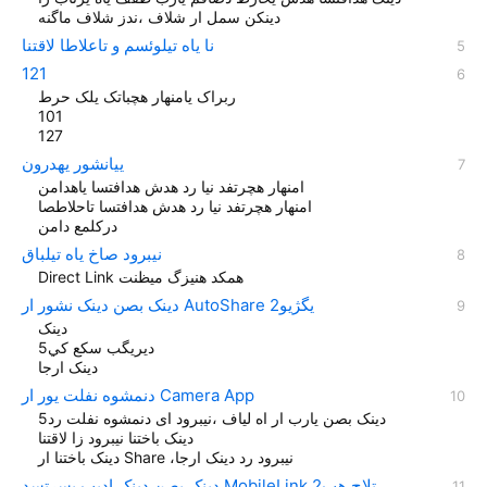
دینکن سمل ار شلاف ،ندز شلاف ماگنه
نا یاه تيلوئسم و تاعلاطا لاقتنا
121
ربراک یامنهار هچباتک یلک حرط
101
127
ییانشور یهدرون
امنهار هچرتفد نیا رد هدش هدافتسا یاهدامن
امنهار هچرتفد نیا رد هدش هدافتسا تاحلاطصا
درکلمع دامن
نیبرود صاخ یاه تیلباق
Direct Link همکد هنیزگ میظنت
دينک بصن دينک نشور ار AutoShare یگژيو2
دینک
ديريگب سکع کي5
دينک ارجا
دنمشوه نفلت یور ار Camera App
دينک بصن یارب ار اه لیاف ،نیبرود ای دنمشوه نفلت رد5
دینک باختنا نیبرود زا لاقتنا
دینک باختنا ار Share ،نیبرود رد دينک ارجا
دينک بصن دینک ادیپ یسرتسد MobileLink تلاح هب2