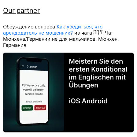
Our partner
Обсуждение вопроса
Как убедиться, что
арендодатель не мошенник?
из чата 🇺🇦 Чат
Мюнхена/Германии не для мальчиков, Мюнхен,
Германия
Meistern Sie den
ersten Konditional
im Englischen mit
Übungen
iOS Android