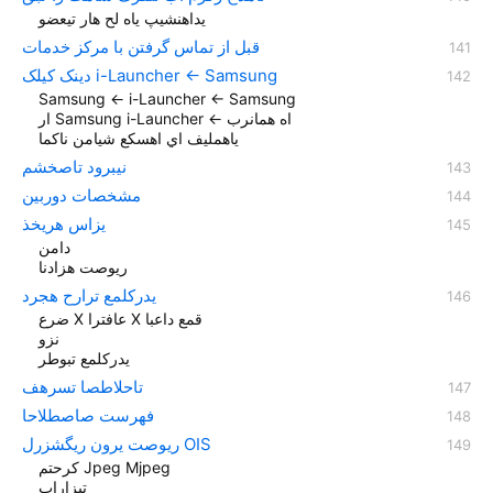
یداهنشیپ یاه لح هار تیعضو
قبل از تماس گرفتن با مرکز خدمات
دینک کیلک i-Launcher ← Samsung
Samsung ← i-Launcher ← Samsung
ار Samsung i-Launcher ← اه همانرب
یاهمليف اي اهسکع شيامن ناکما
نیبرود تاصخشم
مشخصات دوربین
یزاس هريخذ
دامن
ریوصت هزادنا
یدرکلمع ترارح هجرد
ضرع X عافترا X قمع داعبا
نزو
یدرکلمع تبوطر
تاحلاطصا تسرهف
فهرست صاصطلاحا
ریوصت یرون ریگشزرل OIS
کرحتم‏ Jpeg Mjpeg
تیزاراپ