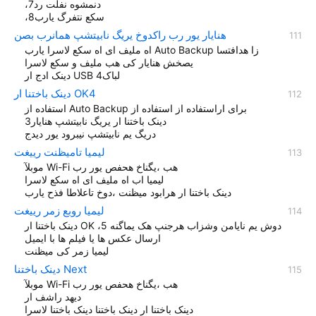
،دنمشوه نفلت رد7
،سکع نتفرگ یارب8
هنایار یور رب راکدوخ یریگ نابیتشپ همانرب بصن
اه ملیف ای اه سکع لاسرا یارب Auto Backup زا هدافتسا
یصخش هنایار کی هب ملیف و سکع لاسرا
دینک ادج ار USB لباک4
دينک باختنا ار OK4
استفاده از Auto Backup برای اراستفاده از استفاده از
دینک باختنا ار یریگ نابیتشپ هنایار3
دریگ یم نابیتشپ نیبرود یور دیدج
لیمیا تامیظنت رییغت
موبلآ Wi-Fi هب ،یگناخ هحفص یور رب
لیمیا اب اه ملیف ای اه سکع لاسرا
دینک باختنا ار هرابود میظنت ،دوخ تاعلاطا فذح یارب
لیمیا روبع زمر رییغت
دینک باختنا ار OK ،دوش یم نایامن وشزاب هرجنپ هک یماگنه 5
ارسال عکس ها یا فیلم ها با ایمیل
لیمیا زمر کی میظنت
دینک باختنا Next
موبلآ Wi-Fi هب ،یگناخ هحفص یور رب
ديهد راشف ار
دینک باختنا ار دينک باختنا دینک باختنا لاسرا