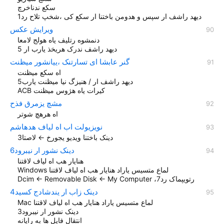
سکع ندناخرچ
دیهد راشف ار سپس و هدومن باختنا ار سکع کی ،شخپ تلاح رد1
ویرایش عکس
دنمشوه رتلیف یاه هولج لامعا
دیهد راشف ندرک هریخذ یارب ار 5
گنر عابشا ای تسارتنک ،ییانشور میظنت
اه سکع میظنت
دیهد راشف ار / هنیزگ نیا میظنت یارب5
ACB کيرات یاه هژوس ميظنت
مشچ یزمرق فذح
اه هرهچ شوتر
نویزیولت اب اه لیاف هدهاشم
دینک باختنا ویدیو یجورخ ← لاصتا3
دینک نشور ار نیبرود6
هنایار هب اه لیاف لاقتنا
Windows لماع متسیس یاراد هنایار هب اه لیاف لاقتنا
Dcim ← Removable Disk ← My Computer ،رتویپماک رد7
دینک زاب ار یندشادج کسید4
Mac لماع متسیس یاراد هنایار هب اه لیاف لاقتنا
دینک نشور ار نیبرود3
انتقال فایل ها به رایانه