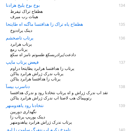
بوخ بوخ یلیخ هزادنا
هظفاح تراک تیفرظ
هيناث رب ميرف
هظفاح یاه تراک زا هدافتسا ماگنه اه طایتحا
دینک یراددوخ
یرتاب تاصخشم
یرتاب هرابرد
یرتاب رمع
دادعت/یرادربسکع طسوتم نامز اه سکع
فیعض یرتاب مایپ
یرتاب زا هدافتسا هرابرد یطایتحا دراوم
یرتاب ندرک ژراش هرابرد یتاکن
یرتاب زا هدافتسا هرابرد یتاکن
دناسرب بیسآ
تقد اب ندرک ژراش و اه یرتاب نتخادنا رود و ندرک هدافتسا
رتویپماک هب لاصتا اب ندرک ژراش هرابرد یتاکن
نتخادنا رود یاهدومنهر
نگهداری دوربین
دینک یوریپ یرتاب زا
یرتاب ندرک ژراش هرابرد ییاهدومنهر
تامدخ زکرم اب نتفرگ سامت زا لبق