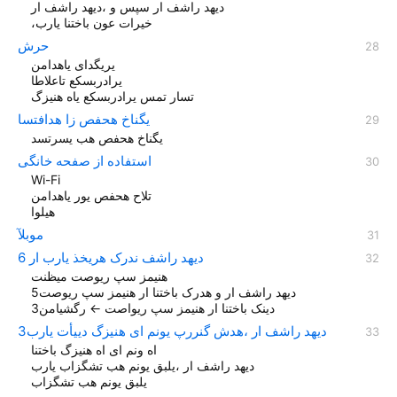
دیهد راشف ار سپس و ،دیهد راشف ار
،خیرات عون باختنا یارب
حرش
یریگدای یاهدامن
یرادربسکع تاعلاطا
تسار تمس یرادربسکع یاه هنیزگ
یگناخ هحفص زا هدافتسا
یگناخ هحفص هب یسرتسد
استفاده از صفحه خانگی
Wi-Fi
تلاح هحفص یور یاهدامن
هیلوا
موبلآ
دیهد راشف ندرک هریخذ یارب ار 6
هنیمز سپ ریوصت میظنت
دیهد راشف ار و هدرک باختنا ار هنیمز سپ ریوصت5
دينک باختنا ار هنیمز سپ ریواصت ← رگشیامن3
دیهد راشف ار ،هدش گنررپ یونم ای هنیزگ دییأت یارب3
اه ونم ای اه هنیزگ باختنا
دیهد راشف ار ،یلبق یونم هب تشگزاب یارب
یلبق یونم هب تشگزاب