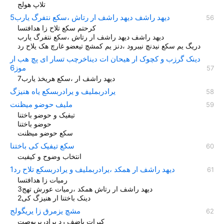
تلاپ هولج
دیهد راشف دیهد راشف ار رتاش ،سکع نتفرگ یارب5
کرحتم سکع تلاح زا هدافتسا
دیهد راشف دیهد راشف ار رتاش ،سکع نتفرگ یارب
دریگ یم سکع نیدنچ نیبرود ،دنز یم کمشچ تیعضو غارچ هک یلاح رد
دینک گرزب و کچوک ار هیحان ات دیناخرچب تسار ای پچ هب ار
موز6
دیهد راشف ار ،سکع هریخذ یارب7
یرادربملیف و یرادربسکع یاه هنیزگ
ملیف حوضو میظنت
تیفیک و حوضو باختنا
حوضو باختنا
سکع حوضو میظنت
سکع تیفیک کی باختنا
انتخاب وضوح و کیفیت
دیهد راشف ار همکد ،یرادربملیف و یرادربسکع تلاح رد1
رمیات زا هدافتسا
دیهد راشف ار رتاش همکد ،رمیات عورش تهج3
دینک باختنا ار هنیزگ کی2
مشچ یزمرق زا یریگولج
کیرات یاضف رد یرادربریوصت