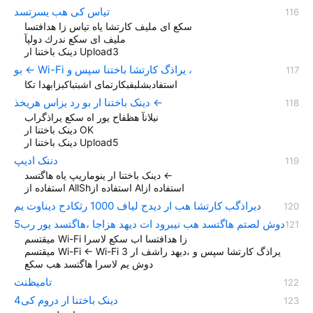
تیاس كی هب یسرتسد
سكع ای ملیف كارتشا یاه تیاس زا هدافتسا
ملیف ای سكع ندرك دولپآ
دينک باختنا ار Upload3
بو ← Wi-Fi یراذگ کارتشا باختنا سپس و ،
استفادبشلبفبكارتمای اشبتباکبزابهدا تکا
دینک باختنا ار بو رد یزاس هریخذ ←
نیلانآ هظفاح یور اه سکع یراذگراب
دینک باختنا ار OK
دينک باختنا ار Upload5
دننک ادیپ
دینک باختنا ار ینوماریپ یاه هاگتسد ←
استفاده از AllShاستفاده از Alاستفاده از
دیراذگب کارتشا هب ار دیدج لیاف 1000 رثکادح دیناوت یم
دوش لصتم هاگتسد هب نیبرود ات دیهد هزاجا ،هاگتسد یور رب5
میقتسم Wi-Fi زا هدافتسا اب سکع لاسرا
میقتسم Wi-Fi ← Wi-Fi یراذگ کارتشا سپس و ،دیهد راشف ار 3
دوش یم لاسرا هاگتسد هب سکع
تامیظنت
دینک باختنا ار دروم کی4