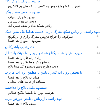
OIS نیبرود شزرل شهاک
دوش یم لاعفریغ OIS شوماخ دوش یم لاعف OIS نشور
نیبرود حیحص نتشاد هگن
نیبرود شزرل شهاک
دوش یم هداد شیامن
رتاش همکد نداد راشف همین ات
دیهد راشف ار رتاش سکع نتفرگ یارب ،دیتسه هدامآ هک یتقو .دینک
سوکوف زا جراخ هژوس نتفرگ رارق زا یریگولج
سوکوف لفق زا هدافتسا
هتفرشیپ یاهدرکلمع
دیورب هیلوا هب ،یگناخ هحفص یور رب1 دينک باختنا ار
ییادتبا یاه تلاح زا هدافتسا
دنمشوه کیتاموتا تلاح زا هدافتسا
دوب دهاوخ دیفم دنمشوه کیتاموتا تلاح
یا هطقن رون اب کیدزن یامن یا هطقن رون اب هرترپ
همانرب تلاح زا هدافتسا
استفاده از حالت های ابتدایی
دنمشوه مليف تلاح زا هدافتسا
هرظنم بورغ یبآ نامسآ یلگنج قطانم
دیهد راشف ار رتاش ،طبض عورش یارب
مليف تلاح زا هدافتسا