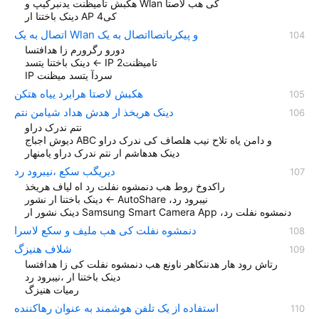
هکبش تامیظنت یدنبرکیپ و Wlan کی هب لاصتا
دینک باختنا ار AP کی4
اتصال به یک Wlan و پیکرباتصااتصال به یک
دورو رگرورم زا هدافتسا
دینک باختنا یتسد ← IP تامیظنت2
IP سردآ یتسد میظنت
هکبش لاصتا هرابرد ییاه هتکن
دینک هریخذ ار هدش هداد شیامن نتم
نتم ندرک دراو
دیوش اجباج ABC و دامن یاه تلاح نیب هلصاف کی ندرک دراو
دينک هدهاشم ار نتم ندرک دراو یامنهار
دیریگب سکع ،نیبرود رد
راکدوخ روط هب دنمشوه نفلت رد اه لیاف هریخذ
دینک باختنا ار نشور ← AutoShare ،نیبرود رد
دینک نشور ار Samsung Smart Camera App ،دنمشوه نفلت رد
دنمشوه نفلت کی هب ملیف و سکع لاسرا
شلاف هنیزگ
رتاش رود هار هدننکاهر ناونع هب دنمشوه نفلت کی زا هدافتسا
دینک باختنا ار ،نیبرود رد
رمیات هنیزگ
استفاده از یک تلفن هوشمند به عنوان رهاکننده