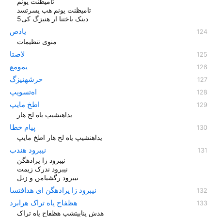
تامیظنت یونم
تامیظنت یونم هب یسرتسد
دینک باختنا ار هنیزگ کی5
یادص
منوی تنظیمات
لاصتا
یمومع
حرشهنيزگ
اه‌تسویپ
اطخ مایپ
یداهنشیپ یاه لح هار
پیام خطا
یداهنشیپ یاه لح هار اطخ مایپ
نیبرود هندب
نیبرود زا یرادهگن
نیبرود ندرک زیمت
نیبرود رگشیامن و زنل
نیبرود زا یرادهگن ای هدافتسا
هظفاح یاه تراک هرابرد
هدش ینابیتشپ هظفاح یاه تراک