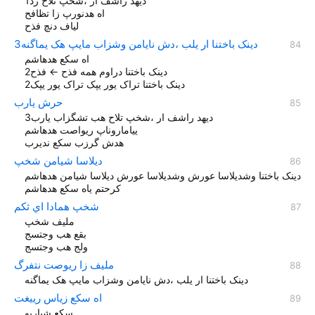
دیهد راشف ار ،شخپ تلاح رد1
اه هدنورپ زا تظافح
لیاف دنچ فذح
دینک باختنا ار یلب ،دش نایامن وشزاب مایپ هک یماگنه3
اه سکع هدهاشم
دینک باختنا دراوم همه فذح ← فذح2
دینک باختنا تراک یور یپک تراک یور یپک2
حرش یارب
دیهد راشف ار ،شخپ تلاح هب تشگزاب یارب3
ییاماروناپ ریواصت هدهاشم
هدش گرزب سکع نديرب
دیلاسا شیامن شخپ
دینک باختنا وشديلاسا عورش وشدیلاسا عورش دیلاسا شیامن هدهاشم
کرحتم یاه سکع هدهاشم
شخپ همادا اي ثکم
ملیف شخپ
بقع هب وجتسج
ولج هب وجتسج
ملیف زا ریوصت نتفرگ
دینک باختنا ار یلب ،دش نایامن وشزاب مایپ هک یماگنه
اه سکع زیاس رییغت
سکع شیاریو