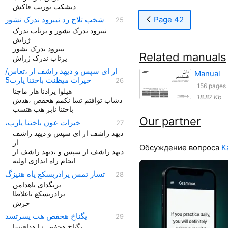
دیشکب نوریب فاکش
Page 42
شخپ تلاح رد نیبرود ندرک نشور
نیبرود ندرک نشور و یرتاب ندرک
ژراش
نیبرود ندرک نشور
Related manuals
یرتاب ندرک ژراش
ار ای سپس و دیهد راشف ار ،تعاس/
Manual
خیرات میظنت باختنا یارب5
156 pages
هیلوا یزادنا هار ماجنا
18.87 Kb
دشاب توافتم تسا نکمم هحفص ،هدش
باختنا نابز هب هتسب
Our partner
،خیرات عون باختنا یارب
دیهد راشف ار ای سپس و دیهد راشف
ار
Обсуждение вопроса
К
دیهد راشف ار سپس و ،دیهد راشف ار
انجام راه اندازی اولیه
تسار تمس یرادربسکع یاه هنیزگ
یریگدای یاهدامن
یرادربسکع تاعلاطا
حرش
یگناخ هحفص هب یسرتسد
یگناخ هحفص زا هدافتسا