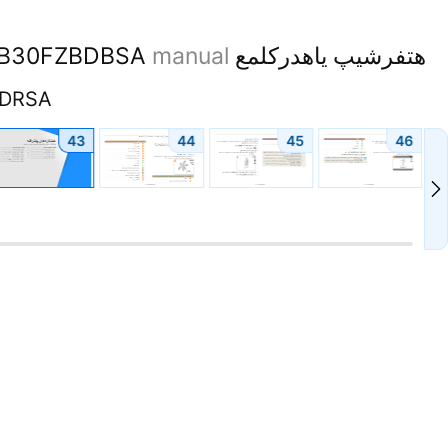
هتفرشیپ یاهدرکلمع
manual
WB30FZBDBSA
DRSA
43
44
45
46