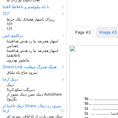
نا یاه تيلوئسم و تاعلاطا لاقتنا
127
ربراک یامنهار هچباتک یلک حرط
101
121
Page 43
Image 43
درکلمع دامن
امنهار هچرتفد نیا رد هدش هدافتسا
یاهدامن
امنهار هچرتفد نیا رد هدش هدافتسا
تاحلاطصا
ییانشور یهدرون
Direct Link همکد هنیزگ میظنت
نیبرود صاخ یاه تیلباق
دينک ارجا
دینک
ديريگب سکع کي5
دينک بصن دينک نشور ار AutoShare
یگژيو2
50 … ………………
50
… …………………
دینک باختنا ار Share ،نیبرود رد دينک
… ……………
51
ارجا
فتسا
… …………
51
دينک بصن یارب ار اه لیاف ،نیبرود ای