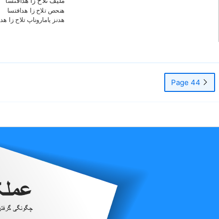
مليف تلاح زا هدافتسا
هنحص تلاح زا هدافتسا
هدنز یاماروناپ تلاح زا هد
Page 44