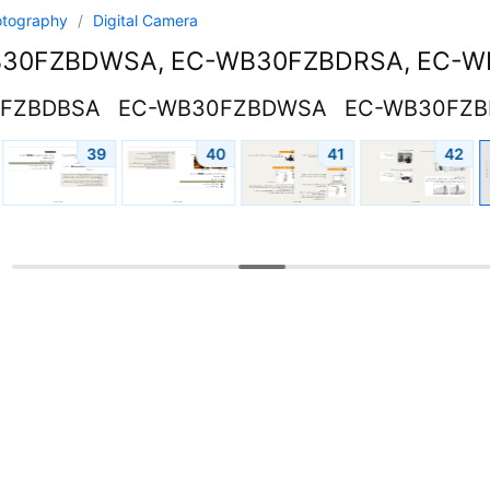
otography
/
Digital Camera
30FZBDWSA, EC-WB30FZBDRSA, EC-
FZBDBSA
EC-WB30FZBDWSA
EC-WB30FZB
39
40
41
42