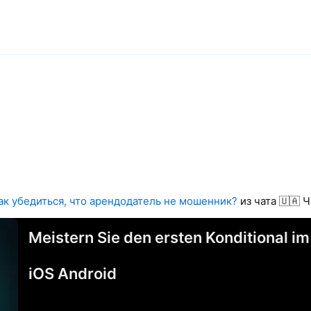
ак убедиться, что арендодатель не мошенник?
из чата 🇺🇦 
Meistern Sie den ersten Konditional i
iOS Android