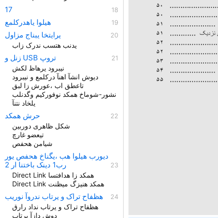
17
هیلوا یاهدرکلمع
یرايتخا یبناج مزاول
یدنب هتسب ندرک زاب
زنل و USB تروپ
نیبرود یرهاظ لکش
دیوش انشآ اهنآ درکلمع و نیبرود
تاعطق اب ،عورش زا لبق
نشور-شوماخ همکد نوفورکیم وگدنلب
یلخاد نتنآ
حرش همکد
شکل ظاهری دوربین
تیعضو غارچ
شيامن هحفص
دیورب هیلوا هب ،یگناخ هحفص یور
رب1 دينک باختنا ار 2
Direct Link همکد زا هدافتسا
Direct Link همکد هنیزگ میظنت
هظفاح تراک و یرتاب ندروآ نوریب
هظفاح تراک و یرتاب نداد رارق
دوش دازآ یرتاب