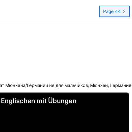
Page 44
Чат Мюнхена/Германии не для мальчиков, Мюнхен, Германия
m Englischen mit Übungen