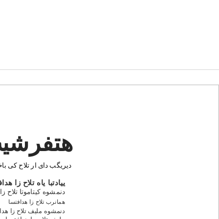
هتفرشیپ
.دیریگب دای ار تلاح کی 
ییادتبا یاه تلاح زا هدا
دنمشوه کیتاموتا تلاح زا
همانرب تلاح زا هدافتسا
دنمشوه مليف تلاح زا هدا