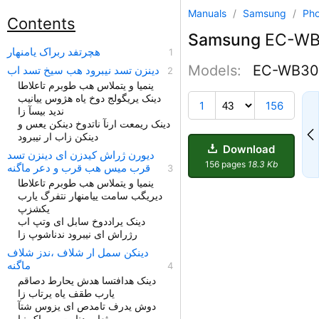
Manuals
/
Samsung
/
Ph
Contents
Samsung
EC-WB
هچرتفد ربراک یامنهار
Models:
EC-WB30
دینزن تسد نیبرود هب سیخ تسد اب
ینمیا و یتملاس هب طوبرم تاعلاطا
دینک یریگولج دوخ یاه هژوس ییانیب
38
1
156
ندید بیسآ زا
دینک ریمعت ارنآ ناتدوخ دینکن یعس و
دینکن زاب ار نیبرود
Download
دیورن ژراش کیدزن ای دینزن تسد
156 pages
18.3 Kb
قرب میس هب قرب و دعر ماگنه
ديريگب سامت یيامنهار نتفرگ یارب
یکشزپ
دینک یراددوخ سابل ای وتپ اب
رژراش ای نیبرود ندناشوپ زا
دینکن سمل ار شلاف ،ندز شلاف
ماگنه
دینک هدافتسا هدش یحارط دصاقم
یارب طقف یاه یرتاب زا
دوش یدرف تامدص ای یزوس شتآ
ثعاب دناوت یم راک نیا